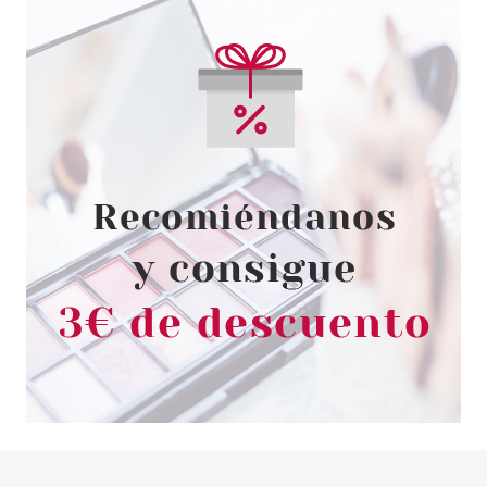
EDP 50 ML VP
Pvr 115.50€
desde
61.95€
-46%
PACO RABANNE
PACO RABANNE LADY MILLION
EDP 30 ML
Pvr 67.50€
desde