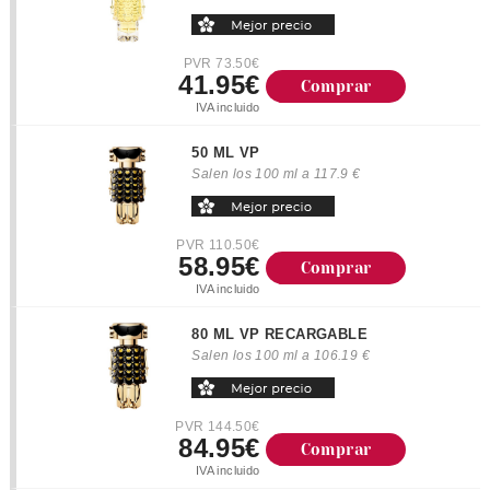
PVR 73.50€
41.95€
Comprar
IVA incluido
50 ML VP
Salen los 100 ml a 117.9 €
PVR 110.50€
58.95€
Comprar
IVA incluido
80 ML VP RECARGABLE
Salen los 100 ml a 106.19 €
PVR 144.50€
84.95€
Comprar
IVA incluido