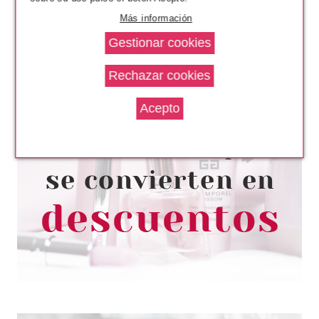
Más información
PACO RABANNE
PACO RABANNE FAME
DESODORANTE EN SPRAY 150
ML
Pvr 39.00€
desde
21.50€
-45%