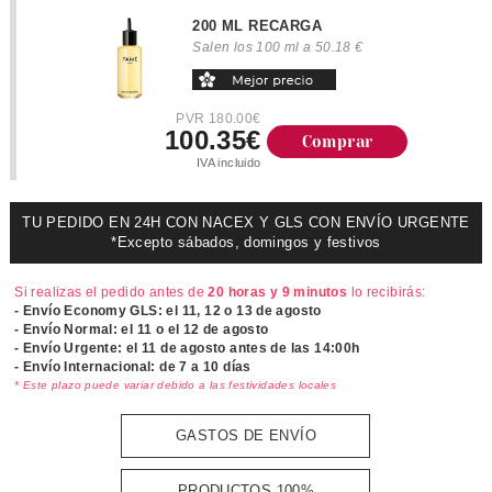
200 ML RECARGA
Salen los 100 ml a 50.18 €
PVR 180.00€
100.35€
Comprar
IVA incluido
TU PEDIDO EN 24H CON NACEX Y GLS CON ENVÍO URGENTE
*Excepto sábados, domingos y festivos
Si realizas el pedido antes de
20 horas y 9 minutos
lo recibirás:
- Envío Economy GLS: el
11, 12 o 13 de agosto
- Envío Normal: el
11 o el 12 de agosto
- Envío Urgente: el
11 de agosto antes de las 14:00h
- Envío Internacional: de 7 a 10 días
* Este plazo puede variar debido a las festividades locales
GASTOS DE ENVÍO
PRODUCTOS 100%