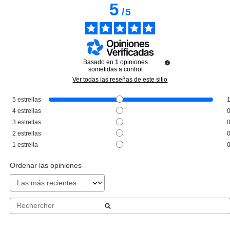
5
/
5
Basado en
1
opiniones
sometidas a control
Ver todas las reseñas de este sitio
5
estrellas
PACO RABANNE
4
estrellas
PACO RABANNE OLYMPEA
3
estrellas
FLORA EDP INTENSE 50 ML VP
2
estrellas
Pvr 106.00€
desde
1
estrella
56.90€
-46%
Ordenar las opiniones