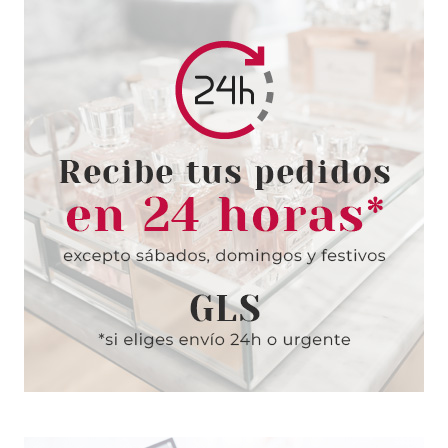
PACO RABANNE
PACO RABANNE LADY MILLION
EDP 50 ML
Pvr 102.00€
desde
63.95€
-37%
PACO RABANNE
PACO RABANNE FAME INTENSE