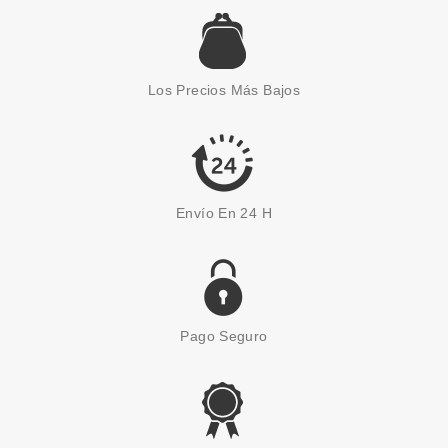
39.89€
-41%
Los Precios Más Bajos
Envío En 24 H
Pago Seguro