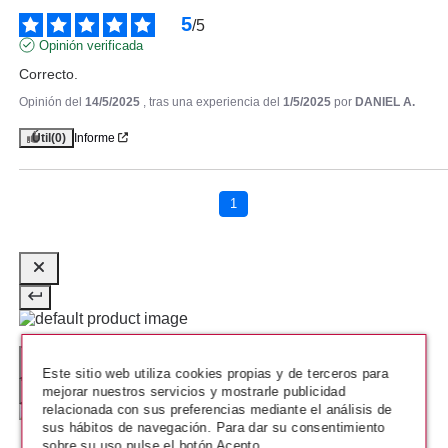
5
/
5
Opinión verificada
Correcto.
Opinión del
14/5/2025
, tras una experiencia del
1/5/2025
por
DANIEL A.
Útil
(0)
Informe
PACO RABANNE
PACO RABANNE FAME PARFUM
80 ML VP RECARGABLE
1
Pvr 144.50€
desde
84.95€
-41%
Este sitio web utiliza cookies propias y de terceros para
mejorar nuestros servicios y mostrarle publicidad
relacionada con sus preferencias mediante el análisis de
sus hábitos de navegación. Para dar su consentimiento
sobre su uso pulse el botón Acepto.