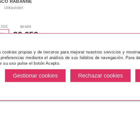
ACO RABANNE
Ultraviolet
.50€
desde
39.95€
6%
za cookies propias y de terceros para mejorar nuestros servicios y mostra
 preferencias mediante el análisis de sus hábitos de navegación. Para da
l
1
al
13
(de
13
productos)
Páginas de Resultados:
1
e su uso pulse el botón Acepto.