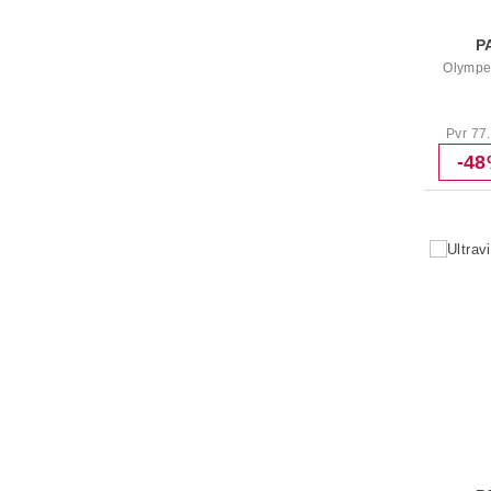
P
Olympe
Pvr 77
-4