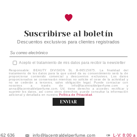
Suscribirse al boletín
Descuentos exclusivos para clientes registrados
Acepto el tratamiento de mis datos para recibir la newsletter
Responsable: BEAUTY DIVISION SL B-66515875. La finalidad del
tratamiento de los datos para la que usted da su consentimiento será la de
proporcionar contenido comercial y descuentos exclusivos. Los datos
proporcionados se conservarán mientras no solicite el cese de la actividad y
no se cederán a terceros, salvo obligación legal. Puede contactar con
nosotros a través de info@lacentraldelperfume.com y
anna@lacentraldelperfume.com. Ud. tiene derecho a acceder, rectificar y
suprimir los datos, así como otros derechos, puede consultar la información
adicional y detallada en nuestra
Política de Privacidad
.
ENVIAR
862 636
info@lacentraldelperfume.com
L-V: 8:00 a