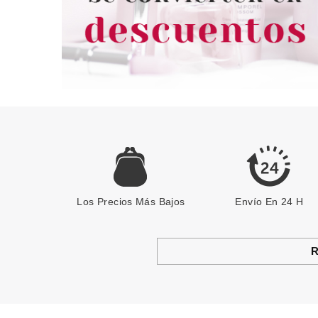
Los Precios Más Bajos
Envío En 24 H
R