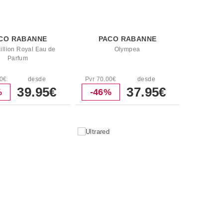
CO RABANNE
PACO RABANNE
illion Royal Eau de
Olympea
Parfum
50€
desde
Pvr 70.00€
desde
39.95€
37.95€
%
-46%