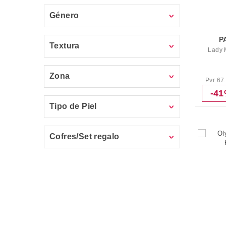
Género
P
Textura
Lady 
Zona
Pvr 67
-4
Tipo de Piel
Cofres/Set regalo