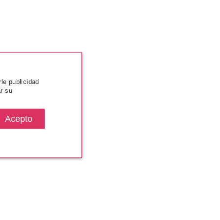
rle publicidad
r su