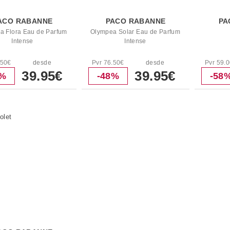
ACO RABANNE
PACO RABANNE
PA
a Flora Eau de Parfum
Olympea Solar Eau de Parfum
Intense
Intense
.50€
desde
Pvr 76.50€
desde
Pvr 59.
39.95€
39.95€
8%
-48%
-58