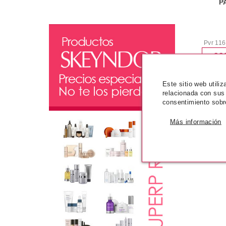
P
Pvr 116
-6
Este sitio web utili
relacionada con sus
Viendo de
consentimiento sobr
Más información