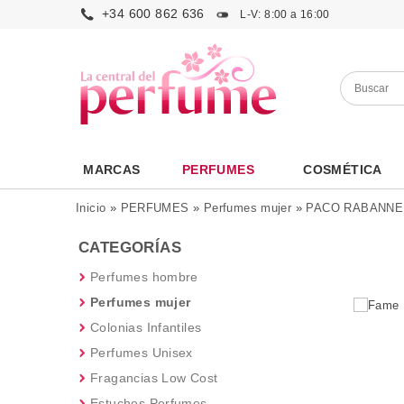
+34 600 862 636
L-V: 8:00 a 16:00
MARCAS
PERFUMES
COSMÉTICA
Inicio
»
PERFUMES
»
Perfumes mujer
»
PACO RABANNE
CATEGORÍAS
Perfumes hombre
Perfumes mujer
Colonias Infantiles
Perfumes Unisex
Fragancias Low Cost
Estuches Perfumes