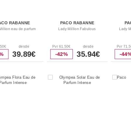
ACO RABANNE
PACO RABANNE
PA
Million eau de parfum
Lady Million Fabulous
Lady M
.50€
desde
Pvr 61.50€
desde
Pvr 71.
39.89€
35.94€
1%
-42%
-44