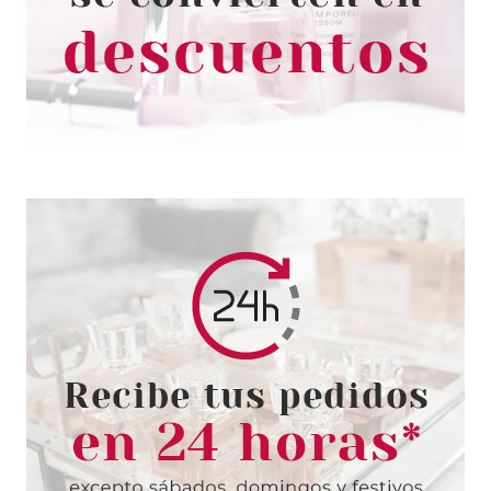
Pvr 150.00€
desde
81.20€
-46%
HERMES
HERMES TERRE D´HERMES
DEO VAPO 150 ML
Pvr 43.00€
desde
21.95€
-49%