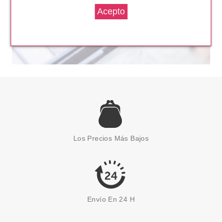
LACOSTE
LACOSTE BOOSTER EDT 125
ML
Los Precios Más Bajos
Pvr 69.00€
desde
38.70€
-44%
Envío En 24 H