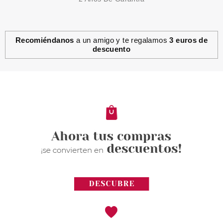
Recomiéndanos
a un amigo y te regalamos
3 euros de
descuento
TABAC
TABAC ORIGINAL AFTER SHAVE
LOTION 150 ML
Pvr 25.99€
desde
8.45€
-67%