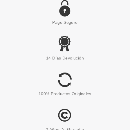
Pago Seguro
VALENTINO
VALENTINO BORN IN ROMA
14 Días Devolución
YELLOW DREAM DONNA EDP
30 ML
desde
49.95€
100% Productos Originales
2 Años De Garantía