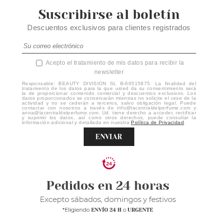
Suscribirse al boletín
Descuentos exclusivos para clientes registrados
Acepto el tratamiento de mis datos para recibir la
newsletter
Responsable: BEAUTY DIVISION SL B-66515875. La finalidad del
tratamiento de los datos para la que usted da su consentimiento será
la de proporcionar contenido comercial y descuentos exclusivos. Los
datos proporcionados se conservarán mientras no solicite el cese de la
actividad y no se cederán a terceros, salvo obligación legal. Puede
contactar con nosotros a través de info@lacentraldelperfume.com y
anna@lacentraldelperfume.com. Ud. tiene derecho a acceder, rectificar
y suprimir los datos, así como otros derechos, puede consultar la
información adicional y detallada en nuestra
Política de Privacidad
.
ENVIAR