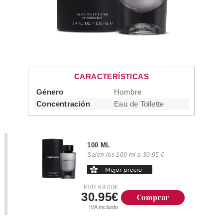
CARACTERÍSTICAS
Género
Hombre
Concentración
Eau de Toilette
100 ML
Salen los 100 ml a 30.95 €
PVR 69.00€
30.95€
Comprar
IVA incluido