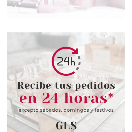
HERMES
HERMES EAU DES
MERVEILLES BLEUE EDT 50 ML
Pvr 102.00€
desde
71.95€
-29%