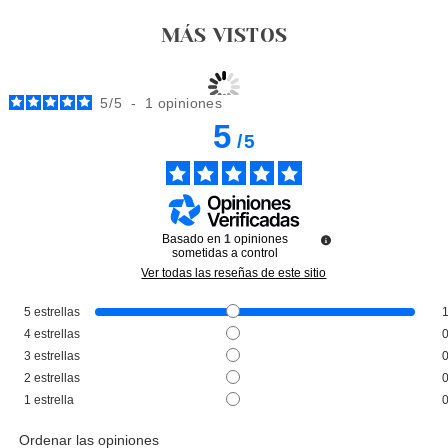
MÁS VISTOS
5
/
5
-
1
opiniones
5
/
5
Basado en
1
opiniones
sometidas a control
Ver todas las reseñas de este sitio
5
estrellas
HERMES
4
estrellas
HERMES UN JARDIN SUR LE
3
estrellas
TOIT EDT 50 ML
2
estrellas
Pvr 91.00€
desde
1
estrella
52.95€
-42%
Ordenar las opiniones