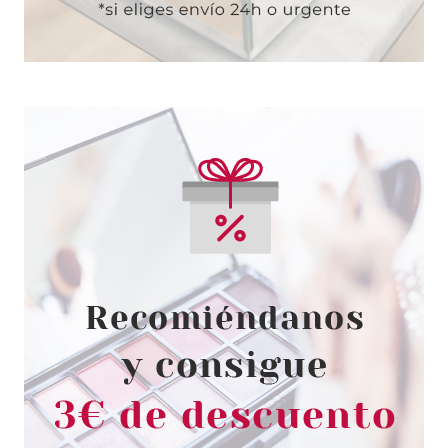
HERMES
HERMES L´OMBRE DES
MERVEILLES EDP 50 ML
Pvr 102.00€
desde
65.95€
-35%