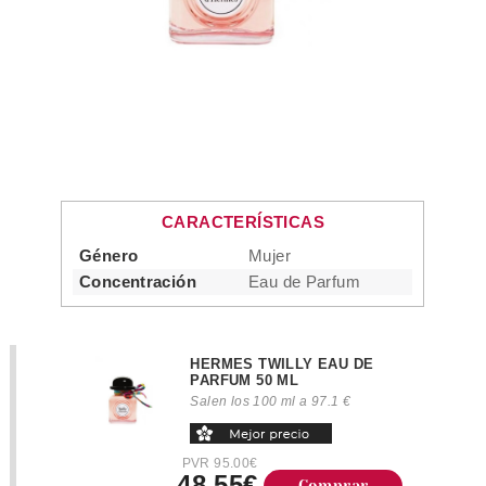
CARACTERÍSTICAS
Género
Mujer
Concentración
Eau de Parfum
HERMES TWILLY EAU DE
PARFUM 50 ML
Salen los 100 ml a 97.1 €
PVR 95.00€
48.55€