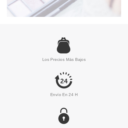
HERMES
HERMES EAU DES
MERVEILLES BLEUE EDT 30 ML
Pvr 59.90€
desde
35.99€
-40%
Los Precios Más Bajos
Envío En 24 H