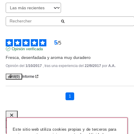
5
/
5
Opinión verificada
Fresca, desenfadada y aroma muy duradero
Opinión del
1/10/2017
, tras una experiencia del
22/9/2017
por
A.A.
Útil
(0)
Informe
HERMES
HERMES EAU DES
MERVEILLES BLEUE EDT 30 ML
1
Pvr 59.90€
desde
41.95€
-30%
Este sitio web utiliza cookies propias y de terceros para