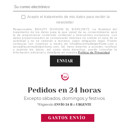
Acepto el tratamiento de mis datos para recibir la
newsletter
Responsable: BEAUTY DIVISION SL B-66515875. La finalidad del
tratamiento de los datos para la que usted da su consentimiento será
la de proporcionar contenido comercial y descuentos exclusivos. Los
datos proporcionados se conservarán mientras no solicite el cese de la
actividad y no se cederán a terceros, salvo obligación legal. Puede
contactar con nosotros a través de info@lacentraldelperfume.com y
anna@lacentraldelperfume.com. Ud. tiene derecho a acceder, rectificar
y suprimir los datos, así como otros derechos, puede consultar la
información adicional y detallada en nuestra
Política de Privacidad
.
ENVIAR