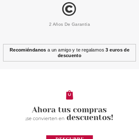
2 Años De Garantía
Recomiéndanos
a un amigo y te regalamos
3 euros de
descuento
HERMES
HERMES H24 EDP 100 ML VP
Pvr 126.00€
desde
79.95€
-37%