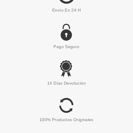
Envío En 24 H
Pago Seguro
HERMES
HERMES H24 HERBES VIVES
14 Días Devolución
EDP 100 ML VP
Pvr 139.00€
desde
79.95€
-42%
100% Productos Originales