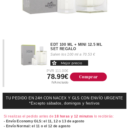
EDT 100 ML + MINI 12.5 ML
SET REGALO
Salen los 100 ml a 70.53 €
PVR 111.00€
78.99€
Comprar
IVA incluido
TU PEDIDO EN 24H CON NACEX Y GLS CON ENVÍO URGENTE
*Excepto sábados, domingos y festivos
Si realizas el pedido antes de
18 horas y 12 minutos
lo recibirás:
- Envío Economy GLS: el
11, 12 o 13 de agosto
- Envío Normal: el
11 o el 12 de agosto