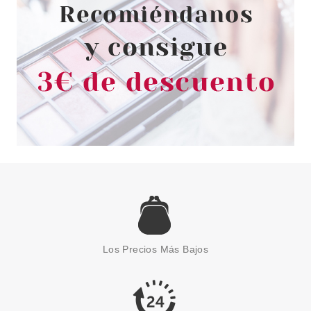
69.95€
-39%
HERMES
HERMES UN JARDIN A
CYTHERE EDT 50 ML VP
Los Precios Más Bajos
Pvr 91.00€
desde
54.95€
-40%