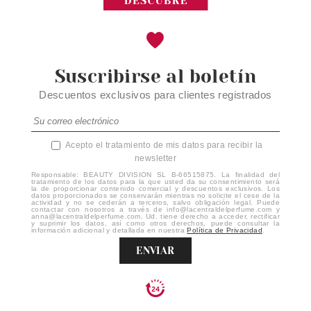
Suscribirse al boletín
Descuentos exclusivos para clientes registrados
Acepto el tratamiento de mis datos para recibir la
newsletter
Responsable: BEAUTY DIVISION SL B-66515875. La finalidad del
tratamiento de los datos para la que usted da su consentimiento será
la de proporcionar contenido comercial y descuentos exclusivos. Los
datos proporcionados se conservarán mientras no solicite el cese de la
actividad y no se cederán a terceros, salvo obligación legal. Puede
contactar con nosotros a través de info@lacentraldelperfume.com y
anna@lacentraldelperfume.com. Ud. tiene derecho a acceder, rectificar
y suprimir los datos, así como otros derechos, puede consultar la
información adicional y detallada en nuestra
Política de Privacidad
.
ENVIAR