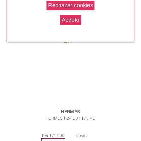
MINI 12.5 ML SET REGALO
Pvr 111.00€
desde
79.95€
-28%
HERMES
HERMES H24 EDT 175 ML
Pvr 171.00€
desde