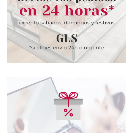
MINI 12.5 ML SET REGALO
Pvr 120.00€
desde
83.99€
-30%
HERMES
HERMES H24 EDT 100 ML
Pvr 114.00€
desde