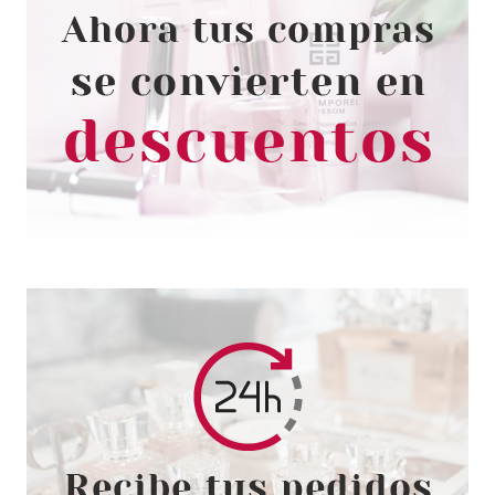
HERMES
HERMES UN JARDIN SUR LE
LAGUNE EDT 50 ML
Pvr 91.00€
desde
49.89€
-45%
HERMES
HERMES H24 EDT 100 ML +