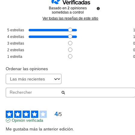
Basado en
2
opiniones
sometidas a control
Ver todas las reseñas de este sitio
5
estrellas
GUERLAIN
4
estrellas
GUERLAIN TERRACOTTA LE
3
estrellas
TEINT 3N NEUTRE 35 ML
2
estrellas
Pvr 57.90€
desde
1
estrella
34.75€
-40%
Ordenar las opiniones
4
/
5
Opinión verificada
Me gustaba más la anterior edición.