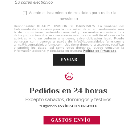
Acepto el tratamiento de mis datos para recibir la
newsletter
Responsable: BEAUTY DIVISION SL B-66515875. La finalidad del
tratamiento de los datos para la que usted da su consentimiento será
la de proporcionar contenido comercial y descuentos exclusivos. Los
datos proporcionados se conservarán mientras no solicite el cese de la
actividad y no se cederán a terceros, salvo obligación legal. Puede
contactar con nosotros a través de info@lacentraldelperfume.com y
anna@lacentraldelperfume.com. Ud. tiene derecho a acceder, rectificar
y suprimir los datos, así como otros derechos, puede consultar la
información adicional y detallada en nuestra
Política de Privacidad
.
ENVIAR