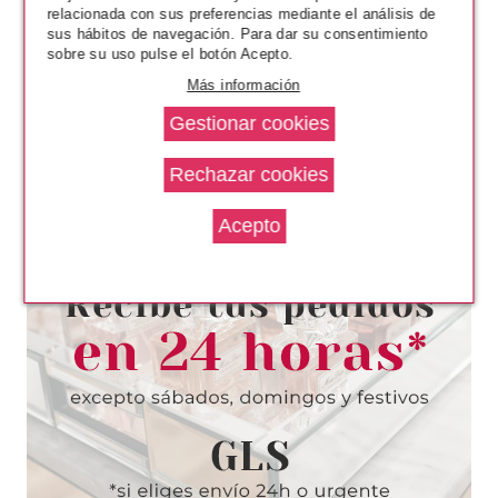
relacionada con sus preferencias mediante el análisis de
Pvr 57.90€
desde
sus hábitos de navegación. Para dar su consentimiento
34.75€
-40%
sobre su uso pulse el botón Acepto.
Más información
GUERLAIN
GUERLAIN TERRACOTTA LE
TEINT 3C ROSE 35 ML
Pvr 57.90€
desde
34.75€
-40%