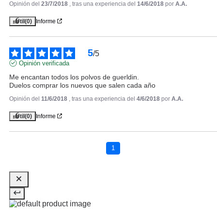
Opinión del
23/7/2018
, tras una experiencia del
14/6/2018
por
A.A.
Útil
(0)
Informe
GUERLAIN
GUERLAIN METEORITES BASE
PERFECCIONADORA 30 ML
5
/
5
Opinión verificada
Pvr 64.12€
desde
40.11€
-37%
Me encantan todos los polvos de guerldin.

Duelos comprar los nuevos que salen cada año
Opinión del
11/6/2018
, tras una experiencia del
4/6/2018
por
A.A.
Útil
(0)
Informe
1
GUERLAIN