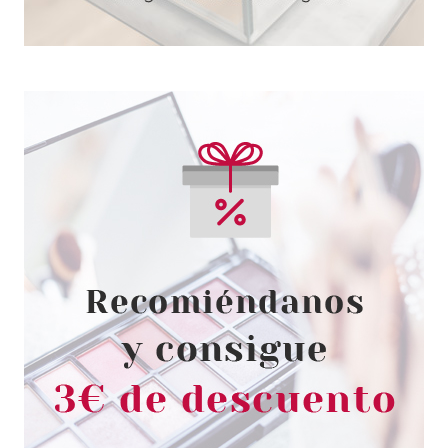
GUERLAIN
GUERLAIN PARURE GOLD SKIN
MATTE BASE DE MAQUILLAJE
1N NEUTRE
Pvr 83.00€
desde
57.07€
-31%