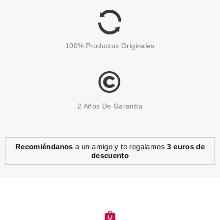
Pvr 2.49€
desde
2.05€
-18%
100% Productos Originales
2 Años De Garantía
Recomiéndanos
a un amigo y te regalamos
3 euros de
descuento
ESSENCE
ESSENCE XMAS KISSES
GOMAS PARA EL CABELLO
Pvr 2.99€
desde
2.20€
-26%