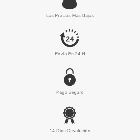
GUERLAIN METEORITES
PERLAS POLVOS
Los Precios Más Bajos
REVELADORAS LUZ 03
MEDIUM 25GR
Pvr 56.37€
desde
36.50€
-35%
Envío En 24 H
Pago Seguro
ESSENCE
ESSENCE XMAS KISSES
14 Días Devolución
PERLAS FACIALES