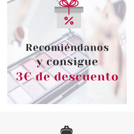
REVOLUTION LONDON
MAKEUP REVOLUTION
HIGHLIGHT PALETA
ILUMINADORES
Pvr 9.99€
desde
6.88€
-31%
GUERLAIN