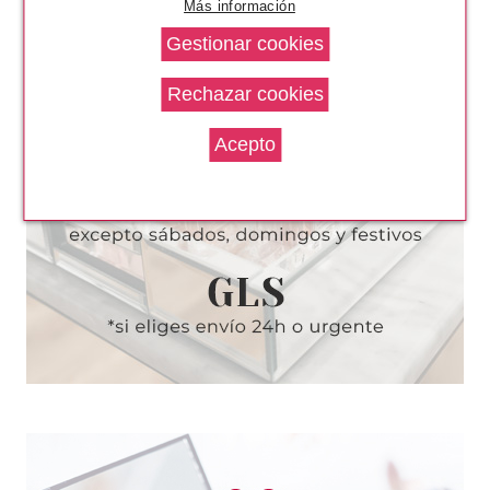
Más información
ASTOR
ASTOR COLOR VISION EYE
PALETTE 110 LUXURY
Pvr 15.00€
desde
1.39€
-91%