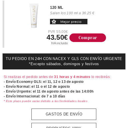
120 ML
Salen los 100 ml a 36.25 €
PVR 55.00€
43.50€
Comprar
IVA incluido
TU PEDIDO EN 24H CON NACEX Y GLS CON ENVÍO URGENTE
*Excepto sábados, domingos y festivos
Si realizas el pedido antes de
31 horas y 4 minutos
lo recibirás:
- Envío Economy GLS: el
11, 12 o 13 de agosto
- Envío Normal: el
11 o el 12 de agosto
- Envío Urgente: el
11 de agosto antes de las 14:00h
- Envío Internacional: de 7 a 10 días
* Este plazo puede variar debido a las festividades locales
GASTOS DE ENVÍO