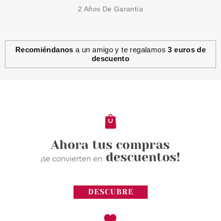
2 Años De Garantía
Recomiéndanos
a un amigo y te regalamos
3 euros de
descuento
EVE LOM
EVE LOM RESCUE TONER
TÓNICO EXFOLIANTE 150 ML
Pvr 65.00€
desde
46.95€
-28%