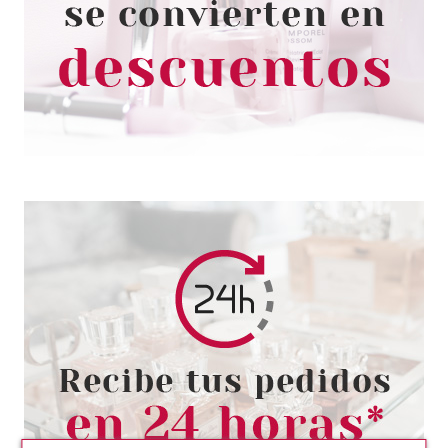
48 ML
Pvr 42.00€
desde
55.99€
--33%
EVE LOM
EVE LOM RADIANCE RENEWAL
RITUAL SET REGALO
Pvr 120.00€
desde