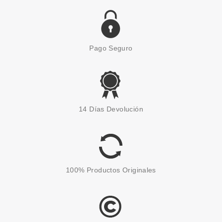
Pago Seguro
EVE LOM
EVE LOM RADIANCE REPAIR
14 Días Devolución
RETINOL SERUM 30 ML
Pvr 185.00€
desde
125.60€
-32%
100% Productos Originales