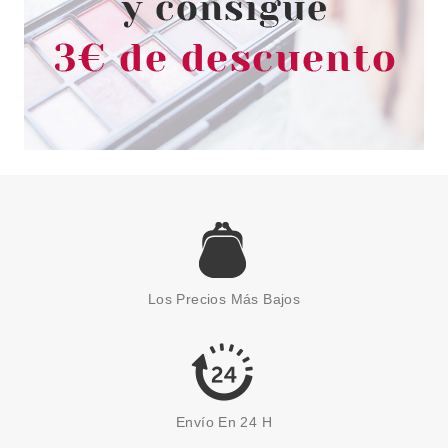
EVE LOM
EVE LOM TIME RETREAT
RADIANCE ESSENCE 150 ML
Los Precios Más Bajos
Pvr 85.00€
desde
61.25€
-28%
Envío En 24 H