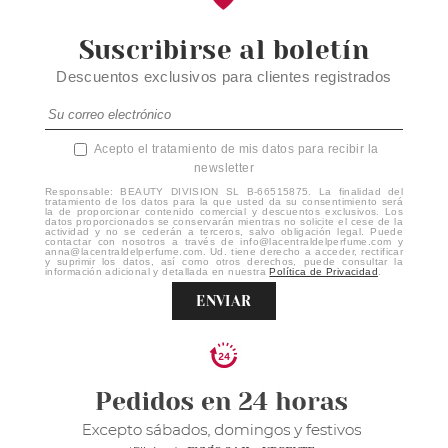
Suscribirse al boletín
Descuentos exclusivos para clientes registrados
Acepto el tratamiento de mis datos para recibir la
newsletter
Responsable: BEAUTY DIVISION SL B-66515875. La finalidad del
tratamiento de los datos para la que usted da su consentimiento será
la de proporcionar contenido comercial y descuentos exclusivos. Los
datos proporcionados se conservarán mientras no solicite el cese de la
actividad y no se cederán a terceros, salvo obligación legal. Puede
contactar con nosotros a través de info@lacentraldelperfume.com y
anna@lacentraldelperfume.com. Ud. tiene derecho a acceder, rectificar
y suprimir los datos, así como otros derechos, puede consultar la
información adicional y detallada en nuestra
Política de Privacidad
.
ENVIAR