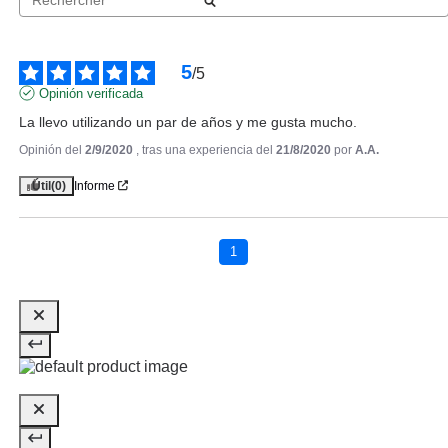
5
/
5
Opinión verificada
La llevo utilizando un par de años y me gusta mucho.
Opinión del
2/9/2020
, tras una experiencia del
21/8/2020
por
A.A.
Útil
(0)
Informe
EVE LOM
EVE LOM TIME RETREAT NIGHT
CREAM 50 ML
1
Pvr 110.00€
desde
95.42€
-13%