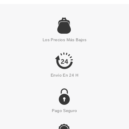
CLEANSER 120 ML
Pvr 55.00€
desde
43.50€
-21%
Los Precios Más Bajos
Envío En 24 H
Pago Seguro