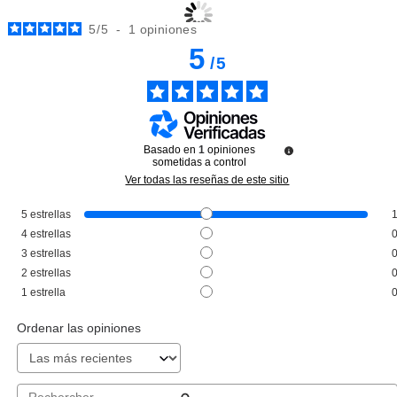
5
/
5
-
1
opiniones
5
/
5
Basado en
1
opiniones
sometidas a control
Ver todas las reseñas de este sitio
5
estrellas
EVE LOM
4
estrellas
EVE LOM MOISTURE CREAM 30
3
estrellas
ML + CLEANSER 50 ML SET
2
estrellas
REGALO
Pvr 96.45€
desde
1
estrella
68.50€
-29%
Ordenar las opiniones