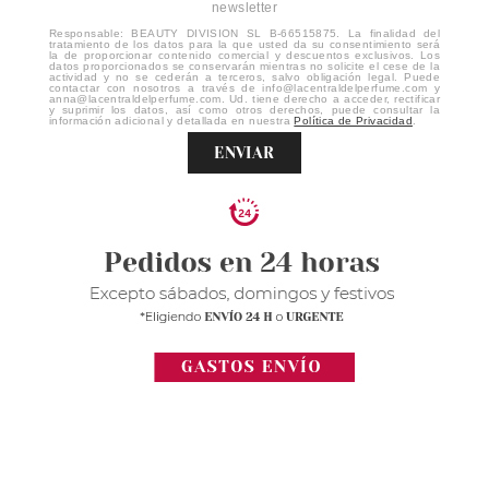
newsletter
Responsable: BEAUTY DIVISION SL B-66515875. La finalidad del
tratamiento de los datos para la que usted da su consentimiento será
la de proporcionar contenido comercial y descuentos exclusivos. Los
datos proporcionados se conservarán mientras no solicite el cese de la
actividad y no se cederán a terceros, salvo obligación legal. Puede
contactar con nosotros a través de info@lacentraldelperfume.com y
anna@lacentraldelperfume.com. Ud. tiene derecho a acceder, rectificar
y suprimir los datos, así como otros derechos, puede consultar la
información adicional y detallada en nuestra
Política de Privacidad
.
ENVIAR