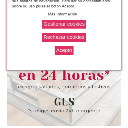
sus hábitos de navegación. Para dar su consentimiento
sobre su uso pulse el botón Acepto.
Más información
EVE LOM
EVE LOM MOISTURE MASK 100
ML
Pvr 85.00€
desde
64.21€
-24%