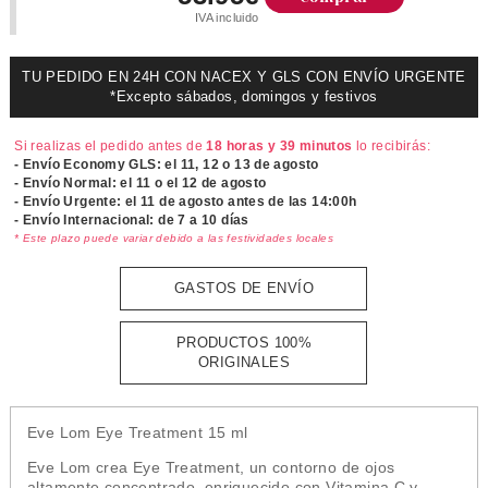
IVA incluido
TU PEDIDO EN 24H CON NACEX Y GLS CON ENVÍO URGENTE
*Excepto sábados, domingos y festivos
Si realizas el pedido antes de
18 horas y 39 minutos
lo recibirás:
- Envío Economy GLS: el
11, 12 o 13 de agosto
- Envío Normal: el
11 o el 12 de agosto
- Envío Urgente: el
11 de agosto antes de las 14:00h
- Envío Internacional: de 7 a 10 días
* Este plazo puede variar debido a las festividades locales
GASTOS DE ENVÍO
PRODUCTOS 100%
ORIGINALES
Eve Lom Eye Treatment 15 ml
Eve Lom crea Eye Treatment, un contorno de ojos
altamente concentrado, enriquecido con Vitamina C y