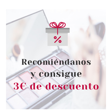
EVE LOM
EVE LOM SERUM HIDRATANTE
INTENSIVO 30 ML
Pvr 85.00€
desde
79.95€
-6%
EVE LOM
EVE LOM FOAMING CREAM