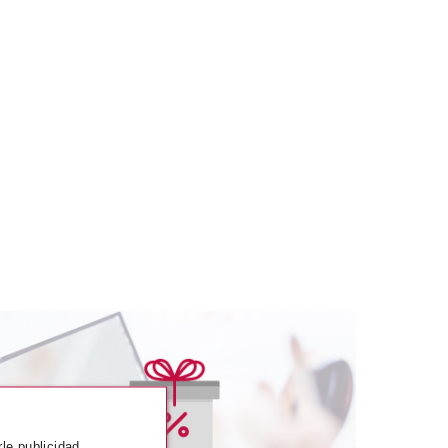
SENCE
ESSENCE
rle publicidad