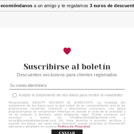
CATCHING CLOUDS
ecomiéndanos
a un amigo y te regalamos
3 euros de descuen
Pvr 2.49€
desde
1.75€
-30%
Suscribirse al boletín
Descuentos exclusivos para clientes registrados
Acepto el tratamiento de mis datos para recibir la newsletter
Responsable: BEAUTY DIVISION SL B-66515875. La finalidad del
tratamiento de los datos para la que usted da su consentimiento será la de
proporcionar contenido comercial y descuentos exclusivos. Los datos
proporcionados se conservarán mientras no solicite el cese de la actividad y
no se cederán a terceros, salvo obligación legal. Puede contactar con
nosotros a través de info@lacentraldelperfume.com y
anna@lacentraldelperfume.com. Ud. tiene derecho a acceder, rectificar y
suprimir los datos, así como otros derechos, puede consultar la información
adicional y detallada en nuestra
Política de Privacidad
.
ENVIAR