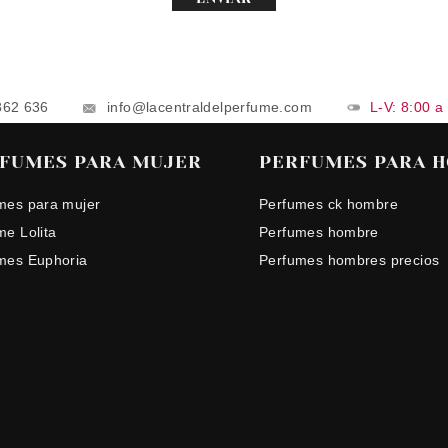
862 636
info@lacentraldelperfume.com
L-V: 8:00 a
FUMES PARA MUJER
PERFUMES PARA 
mes para mujer
Perfumes ck hombre
me Lolita
Perfumes hombre
mes Euphoria
Perfumes hombres precios