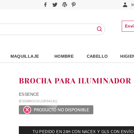
I
Enví
MAQUILLAJE
HOMBRE
CABELLO
HIGIE
BROCHA PARA ILUMINADOR
ESSENCE
[ESSBROCOLOR54191]
TU PEDIDO EN 24H CON NACEX Y GLS CON ENVÍO UR