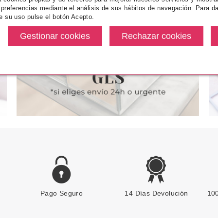
CHA PARA
ESSENCE LIFE IN CORAL DUO
ESSENCE
 preferencias mediante el análisis de sus hábitos de navegación. Para da
OS
DISCO APLICADOR
PE
e su uso pulse el botón Acepto.
desde
Pvr 2.99€
desde
Pvr 2.99€
2.99€
2.40€
-20%
-16%
Pago Seguro
ESSENCE
14 Días Devolución
100
ESSENCE PEGATINAS DE
PERLAS MIX & MATCH