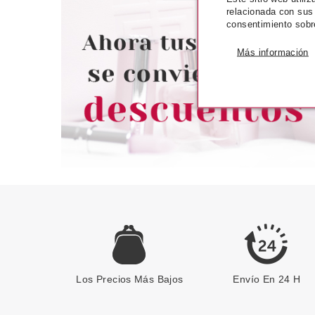
ESSENCE FEELIN' COMFY
ESSENCE BRO
relacionada con sus
RIZADOR DE PESTAÑAS
POLV
consentimiento sobr
Pvr 3.59€
desde
Pvr 3.95€
Más información
3.00€
-16%
-24%
Los Precios Más Bajos
Envío En 24 H