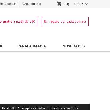
(0)
0.00€
niciar sesión
Crear cuenta
o gratis
a partir de 59€
Un regalo
por cada compra
NE
PARAFARMACIA
NOVEDADES
GENTE *Excepto sábados, domingos y festivos