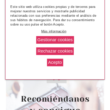
4.60€
-16%
Este sitio web utiliza cookies propias y de terceros para
mejorar nuestros servicios y mostrarle publicidad
relacionada con sus preferencias mediante el análisis de
sus hábitos de navegación. Para dar su consentimiento
sobre su uso pulse el botón Acepto.
Más información
ESSENCE
ESSENCE SHOW YOUR FEET
NAIL FASHION STICKER FOR
TOES PLATEADO
Pvr 2.90€
desde
2.59€
-11%