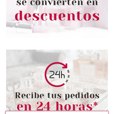
INTERGALACTIC QUEEN
Pvr 3.79€
desde
2.99€
-21%
ESSENCE
ESSENCE FEELIN' COMFY
ESPONJA DE MAQUILLAJE
GIGANTE
Pvr 5.49€
desde