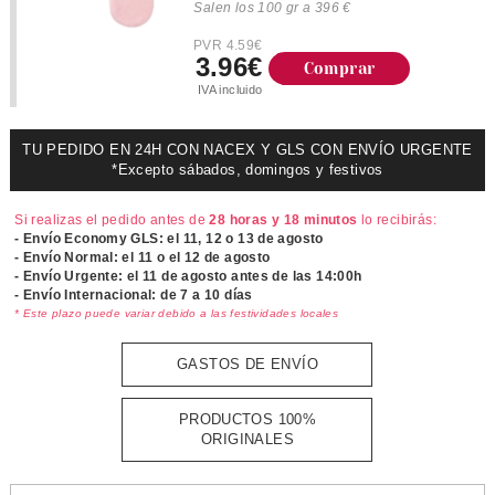
Salen los 100 gr a 396 €
PVR 4.59€
3.96€
Comprar
IVA incluido
TU PEDIDO EN 24H CON NACEX Y GLS CON ENVÍO URGENTE
*Excepto sábados, domingos y festivos
Si realizas el pedido antes de
28 horas y 18 minutos
lo recibirás:
- Envío Economy GLS: el
11, 12 o 13 de agosto
- Envío Normal: el
11 o el 12 de agosto
- Envío Urgente: el
11 de agosto antes de las 14:00h
- Envío Internacional: de 7 a 10 días
* Este plazo puede variar debido a las festividades locales
GASTOS DE ENVÍO
PRODUCTOS 100%
ORIGINALES