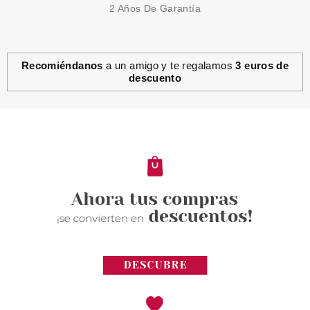
2 Años De Garantía
Recomiéndanos
a un amigo y te regalamos
3 euros de
descuento
ESSENCE
ESSENCE JUICY BOMB
TROPICAL DROP BRUMA
CORPORAL 106 LYCHEE LIVIN
100 ML
Pvr 4.59€
desde
3.96€
-14%