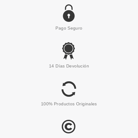
Pago Seguro
ESSENCE
ESSENCE DISNEY MICKEY &
14 Días Devolución
FRIENDS PINCEL PARA
SOMBRAS DE OJOS
Pvr 2.99€
desde
2.20€
-26%
100% Productos Originales