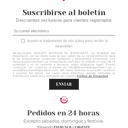
Suscribirse al boletín
Descuentos exclusivos para clientes registrados
Acepto el tratamiento de mis datos para recibir la
newsletter
Responsable: BEAUTY DIVISION SL B-66515875. La finalidad del
tratamiento de los datos para la que usted da su consentimiento será
la de proporcionar contenido comercial y descuentos exclusivos. Los
datos proporcionados se conservarán mientras no solicite el cese de la
actividad y no se cederán a terceros, salvo obligación legal. Puede
contactar con nosotros a través de info@lacentraldelperfume.com y
anna@lacentraldelperfume.com. Ud. tiene derecho a acceder, rectificar
y suprimir los datos, así como otros derechos, puede consultar la
información adicional y detallada en nuestra
Política de Privacidad
.
ENVIAR