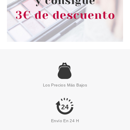
ESSENCE
ESSENCE CRYSTAL CRUSH
JOYAS PARA CABELLO
Los Precios Más Bajos
Pvr 3.59€
desde
3.10€
-14%
Envío En 24 H