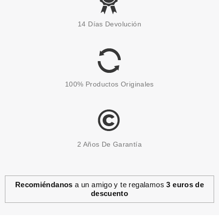
ESSENCE
ESSENCE PEINE PARA
14 Días Devolución
PESTAÑAS
Pvr 2.99€
desde
2.50€
-16%
100% Productos Originales
2 Años De Garantía
Recomiéndanos
a un amigo y te regalamos
3 euros de
descuento
ESSENCE
ESSENCE ALICE IN
WONDERLAND GUANTE PARA