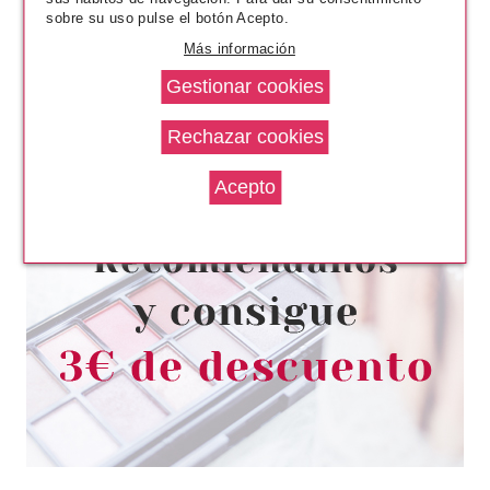
sobre su uso pulse el botón Acepto.
Más información
ESSENCE
ESSENCE DISNEY MICKEY &
FRIENDS NECESER DE
MAQUILLAJE
Pvr 6.29€
desde
4.78€
-24%