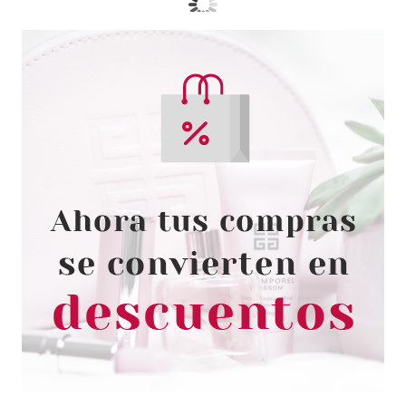
ESSENCE
ESSENCE APLICADOR DE
PESTAÑAS POSTIZAS
Pvr 3.79€
desde
2.75€
-27%