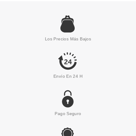
ESSENCE
ESSENCE HELLO HAPPINESS!
BROCHA STROBING
Los Precios Más Bajos
Pvr 4.19€
desde
3.60€
-14%
Envío En 24 H
Pago Seguro