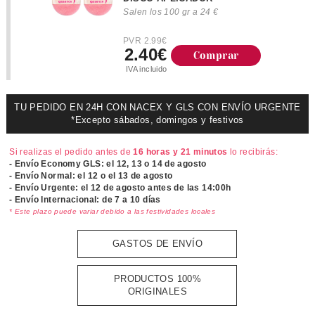
Salen los 100 gr a 24 €
PVR 2.99€
2.40€
Comprar
IVA incluido
TU PEDIDO EN 24H CON NACEX Y GLS CON ENVÍO URGENTE
*Excepto sábados, domingos y festivos
Si realizas el pedido antes de
16 horas y 21 minutos
lo recibirás:
- Envío Economy GLS: el
12, 13 o 14 de agosto
- Envío Normal: el
12 o el 13 de agosto
- Envío Urgente: el
12 de agosto antes de las 14:00h
- Envío Internacional: de 7 a 10 días
* Este plazo puede variar debido a las festividades locales
GASTOS DE ENVÍO
PRODUCTOS 100%
ORIGINALES