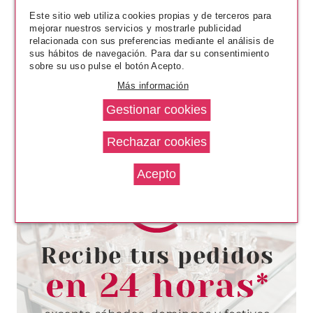
Este sitio web utiliza cookies propias y de terceros para
Pvr 35.50€
desde
mejorar nuestros servicios y mostrarle publicidad
23.52€
-34%
relacionada con sus preferencias mediante el análisis de
sus hábitos de navegación. Para dar su consentimiento
sobre su uso pulse el botón Acepto.
Más información
CLARINS
CLARINS SKIN ILLUSION
TINTED TRATAMIENTO
ILUMINADOR ANTIEDAD SPF25
6 40 ML
Pvr 46.00€
desde
27.60€
-40%