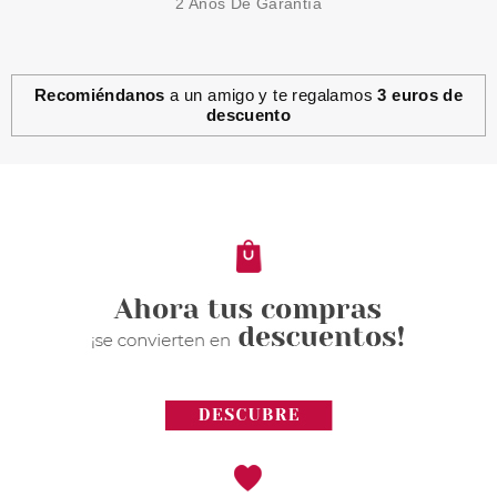
2 Años De Garantía
Recomiéndanos
a un amigo y te regalamos
3 euros de
descuento
CLARINS
CLARINS TOTAL EYE REVIVE 15
ML
Pvr 46.70€
desde
34.65€
-26%