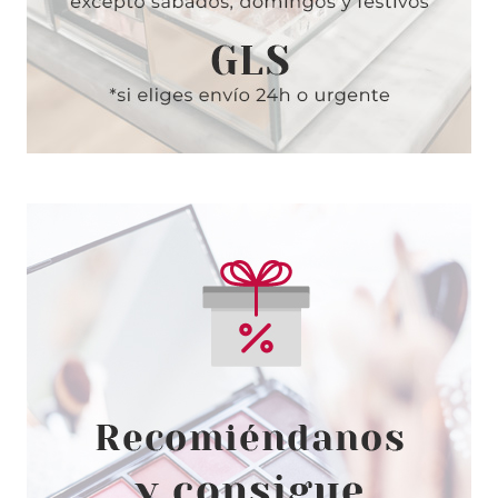
CLARINS
CLARINS MULTI-INTENSIVE
JOUR CREMA DE DÍA TODO
TIPO DE PIELES SPF15 50 ML
Pvr 114.00€
desde
84.95€
-25%