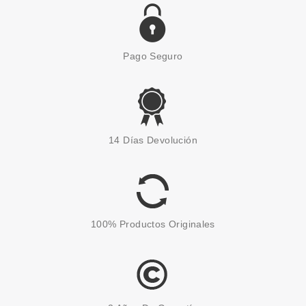
Pago Seguro
CLARINS
CLARINS V SHAPING FACIAL
14 Días Devolución
LIFT SERUM EFECTO LIFFTING
50 ML
Pvr 69.00€
desde
57.15€
-17%
100% Productos Originales