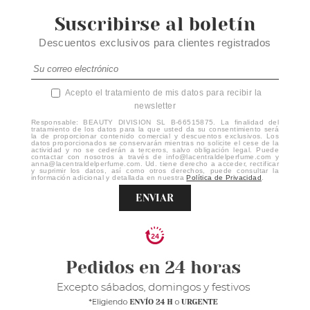
Suscribirse al boletín
Descuentos exclusivos para clientes registrados
Acepto el tratamiento de mis datos para recibir la
newsletter
Responsable: BEAUTY DIVISION SL B-66515875. La finalidad del
tratamiento de los datos para la que usted da su consentimiento será
la de proporcionar contenido comercial y descuentos exclusivos. Los
datos proporcionados se conservarán mientras no solicite el cese de la
actividad y no se cederán a terceros, salvo obligación legal. Puede
contactar con nosotros a través de info@lacentraldelperfume.com y
anna@lacentraldelperfume.com. Ud. tiene derecho a acceder, rectificar
y suprimir los datos, así como otros derechos, puede consultar la
información adicional y detallada en nuestra
Política de Privacidad
.
ENVIAR