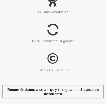
CHRISTIAN DIOR
CHRISTIAN DIOR MISS DIOR
14 Días Devolución
GELÉE DE ROSE PURIFIANTE
POUR LES MAINS 100 ML
Pvr 36.60€
desde
29.80€
-19%
100% Productos Originales
2 Años De Garantía
Recomiéndanos
a un amigo y te regalamos
3 euros de
descuento
CHRISTIAN DIOR
CHRISTIAN DIOR ADDICT EDT
50 ML