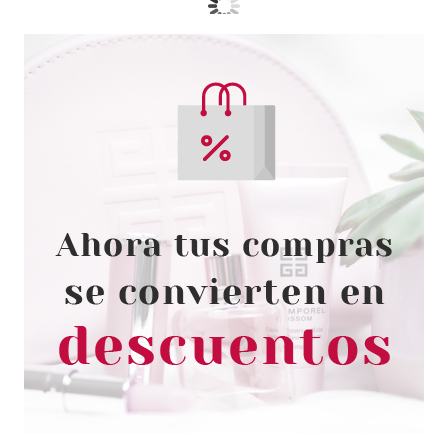
CHRISTIAN DIOR
CHRISTIAN DIOR POISON GIRL
EDT 100 ML
Pvr 111.00€
desde
87.52€
-21%