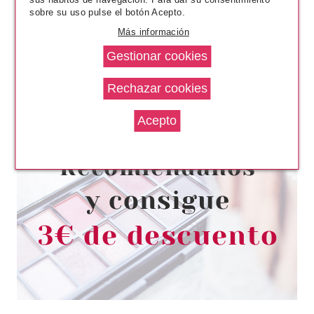
sobre su uso pulse el botón Acepto.
Más información
CHRISTIAN DIOR
CHRISTIAN DIOR J´ADORE GEL
BAÑO 200 ML
Pvr 46.50€
desde
29.80€
-36%