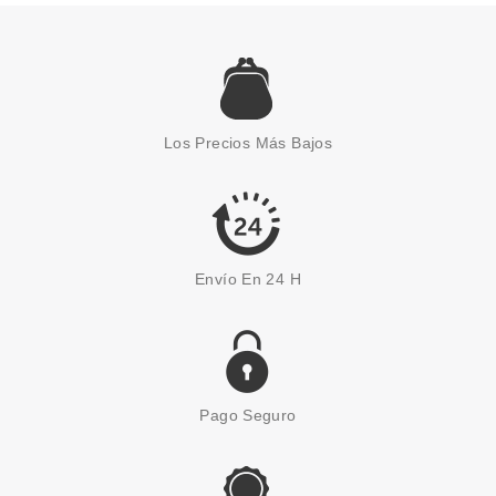
CHRISTIAN DIOR
CHRISTIAN DIOR POISON GIRL
EDP 50 ML
Los Precios Más Bajos
Pvr 92.50€
desde
65.99€
-29%
Envío En 24 H
Pago Seguro