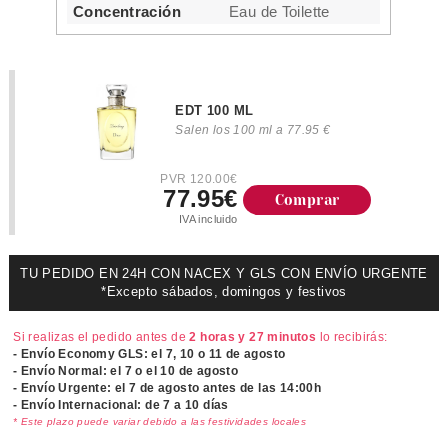
Concentración
Eau de Toilette
EDT 100 ML
Salen los 100 ml a 77.95 €
PVR 120.00€
77.95€
Comprar
IVA incluido
TU PEDIDO EN 24H CON NACEX Y GLS CON ENVÍO URGENTE
*Excepto sábados, domingos y festivos
Si realizas el pedido antes de
2 horas y 27 minutos
lo recibirás:
- Envío Economy GLS: el
7, 10 o 11 de agosto
- Envío Normal: el
7 o el 10 de agosto
- Envío Urgente: el
7 de agosto antes de las 14:00h
- Envío Internacional: de 7 a 10 días
* Este plazo puede variar debido a las festividades locales