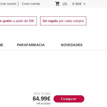
(0)
0.00€
niciar sesión
Crear cuenta
o gratis
a partir de 59€
Un regalo
por cada compra
NE
PARAFARMACIA
NOVEDADES
PVR 75.00€
64.99€
Comprar
IVA incluido