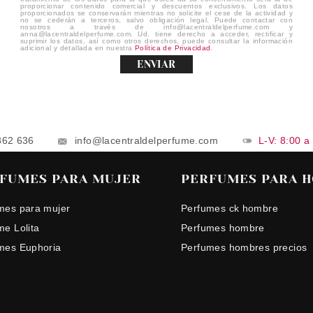
proporcionar contenido comercial y descuentos exclusivos. Los datos
proporcionados se conservarán mientras no solicite el cese de la actividad y
no se cederán a terceros, salvo obligación legal. Puede contactar con
nosotros a través de info@lacentraldelperfume.com y
anna@lacentraldelperfume.com. Ud. tiene derecho a acceder, rectificar y
suprimir los datos, así como otros derechos, puede consultar la información
adicional y detallada en nuestra
Política de Privacidad
.
ENVIAR
862 636
info@lacentraldelperfume.com
L-V: 8:00 a
FUMES PARA MUJER
PERFUMES PARA 
mes para mujer
Perfumes ck hombre
me Lolita
Perfumes hombre
mes Euphoria
Perfumes hombres precios