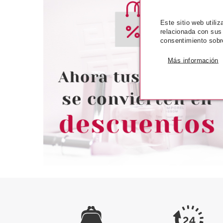
Este sitio web utili
relacionada con sus
CHRISTIAN DIOR
CHRISTIA
consentimiento sobr
CHRISTIAN DIOR POISON GIRL
CHRISTIAN DIOR
EDT 50 ML
UNEXPECTED RO
Más información
EDT 20
Pvr 78.00€
desde
Pvr 47.35€
69.95€
2
-10%
-46%