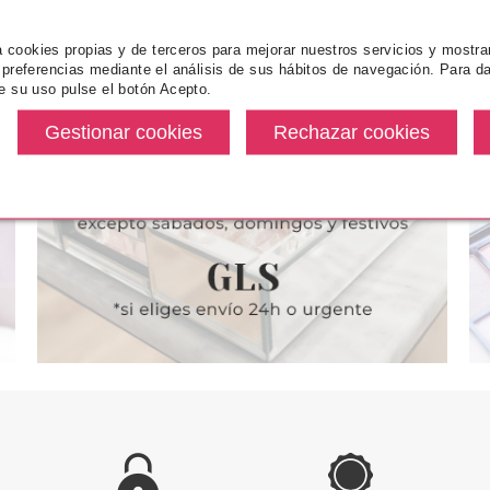
za cookies propias y de terceros para mejorar nuestros servicios y mostra
 preferencias mediante el análisis de sus hábitos de navegación. Para da
N DIOR
CHRISTIAN DIOR
CHRIS
e su uso pulse el botón Acepto.
 POISON GIRL
CHRISTIAN DIOR MISS DIOR
CHRISTIAN
LLER-PEARL
CREMA DE MANOS 50 ML
EDT
 ML
desde
Pvr 48.00€
desde
Pvr 120.00€
5.67€
32.95€
-31%
-35%