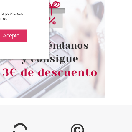
rle publicidad
r su
TIAN DIOR
CHRISTIAN DIOR
 DIOR DIORLING
CHRISTIAN DIOR POISON GIRL
 100 ML
EDP 50 ML
desde
Pvr 92.50€
desde
77.95€
65.99€
-29%