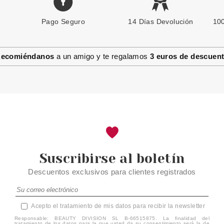
Pago Seguro
CHRISTIAN DIOR
14 Días Devolución
100
CHRISTIAN DIOR J´ADORE GEL
BAÑO 200 ML
ecomiéndanos
a un amigo y te regalamos
3 euros de descuen
Pvr 46.50€
desde
29.80€
-36%
Suscribirse al boletín
Descuentos exclusivos para clientes registrados
Acepto el tratamiento de mis datos para recibir la newsletter
Responsable: BEAUTY DIVISION SL B-66515875. La finalidad del
tratamiento de los datos para la que usted da su consentimiento será la de