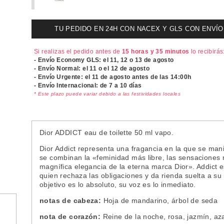
TU PEDIDO EN 24H CON NACEX Y GLS CON ENVÍO UR
Si realizas el pedido antes de
15 horas y 35 minutos
lo recibirás
- Envío Economy GLS: el
11, 12 o 13 de agosto
- Envío Normal: el
11 o el 12 de agosto
- Envío Urgente: el
11 de agosto antes de las 14:00h
- Envío Internacional: de 7 a 10 días
* Este plazo puede variar debido a las festividades locales
Dior ADDICT eau de toilette 50 ml vapo.
Dior Addict representa una fragancia en la que se man
se combinan la «feminidad más libre, las sensaciones
magnífica elegancia de la eterna marca Dior». Addict e
quien rechaza las obligaciones y da rienda suelta a su 
objetivo es lo absoluto, su voz es lo inmediato.
notas de cabeza:
Hoja de mandarino, árbol de seda
nota de corazón:
Reine de la noche, rosa, jazmín, az