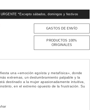
GENTE *Excepto sábados, domingos y festivos
:
GASTOS DE ENVÍO
PRODUCTOS 100%
ORIGINALES
ifiesta una «emoción egoísta y metafísica», donde
 más extremas, un deslumbramiento palpable y la
stá destinado a la mujer apasionadamente intuitiva,
instinto, en el extremo opuesto de la frustración. Su
ahar