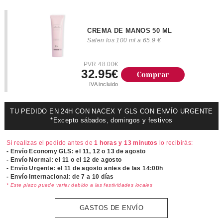
CREMA DE MANOS 50 ML
Salen los 100 ml a 65.9 €
PVR 48.00€
32.95€
Comprar
IVA incluido
TU PEDIDO EN 24H CON NACEX Y GLS CON ENVÍO URGENTE
*Excepto sábados, domingos y festivos
Si realizas el pedido antes de
1 horas y 13 minutos
lo recibirás:
- Envío Economy GLS: el
11, 12 o 13 de agosto
- Envío Normal: el
11 o el 12 de agosto
- Envío Urgente: el
11 de agosto antes de las 14:00h
- Envío Internacional: de 7 a 10 días
* Este plazo puede variar debido a las festividades locales
GASTOS DE ENVÍO