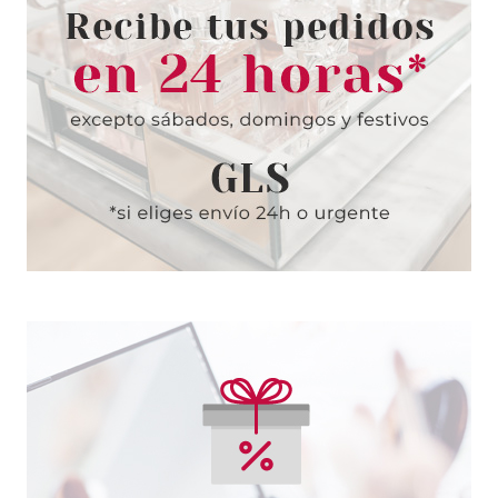
CHRISTIAN DIOR ADDICT EDT
50 ML
Pvr 75.00€
desde
64.99€
-13%
CHRISTIAN DIOR
CHRISTIAN DIOR MISS DIOR
GELÉE DE ROSE PURIFIANTE
POUR LES MAINS 100 ML