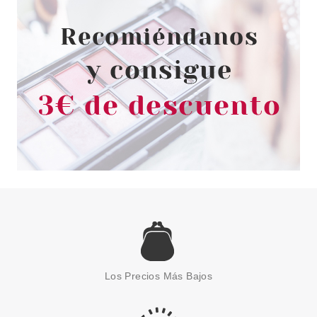
Pvr 36.60€
desde
29.80€
-19%
CHRISTIAN DIOR
CHRISTIAN DIOR POISON GIRL
EDP 30 ML
Los Precios Más Bajos
Pvr 61.65€
desde
39.75€
-36%