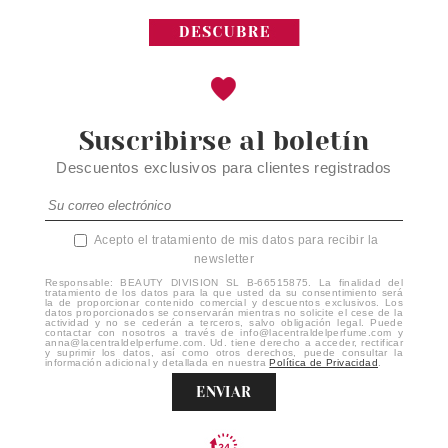
Suscribirse al boletín
Descuentos exclusivos para clientes registrados
Acepto el tratamiento de mis datos para recibir la
newsletter
Responsable: BEAUTY DIVISION SL B-66515875. La finalidad del
tratamiento de los datos para la que usted da su consentimiento será
la de proporcionar contenido comercial y descuentos exclusivos. Los
datos proporcionados se conservarán mientras no solicite el cese de la
actividad y no se cederán a terceros, salvo obligación legal. Puede
contactar con nosotros a través de info@lacentraldelperfume.com y
anna@lacentraldelperfume.com. Ud. tiene derecho a acceder, rectificar
y suprimir los datos, así como otros derechos, puede consultar la
información adicional y detallada en nuestra
Política de Privacidad
.
ENVIAR