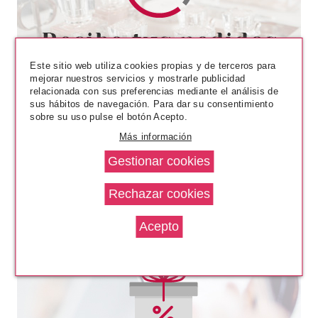
CAROLINA HERRERA
CAROLINA HERRERA 212 MEN
DEO SPRAY 150 ML
Este sitio web utiliza cookies propias y de terceros para
Pvr 32.00€
desde
mejorar nuestros servicios y mostrarle publicidad
18.99€
relacionada con sus preferencias mediante el análisis de
-41%
sus hábitos de navegación. Para dar su consentimiento
sobre su uso pulse el botón Acepto.
Más información
CAROLINA HERRERA
CAROLINA HERRERA BAD BOY