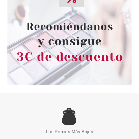
DEO VAPO 100 ML
Pvr 37.00€
desde
19.99€
-46%
CAROLINA HERRERA
CAROLINA HERRERA BAD BOY
SHOWER GEL 200 ML
Los Precios Más Bajos
Pvr 42.00€
desde