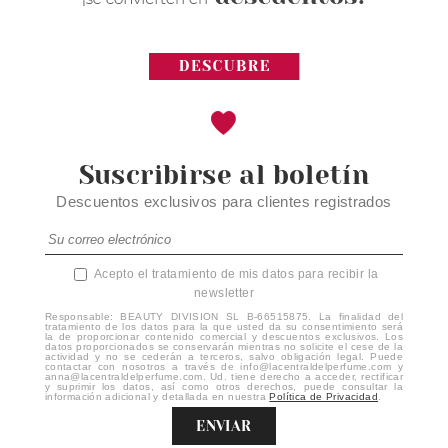
Suscribirse al boletín
Descuentos exclusivos para clientes registrados
Acepto el tratamiento de mis datos para recibir la
newsletter
Responsable: BEAUTY DIVISION SL B-66515875. La finalidad del
tratamiento de los datos para la que usted da su consentimiento será
la de proporcionar contenido comercial y descuentos exclusivos. Los
datos proporcionados se conservarán mientras no solicite el cese de la
actividad y no se cederán a terceros, salvo obligación legal. Puede
contactar con nosotros a través de info@lacentraldelperfume.com y
anna@lacentraldelperfume.com. Ud. tiene derecho a acceder, rectificar
y suprimir los datos, así como otros derechos, puede consultar la
información adicional y detallada en nuestra
Política de Privacidad
.
ENVIAR