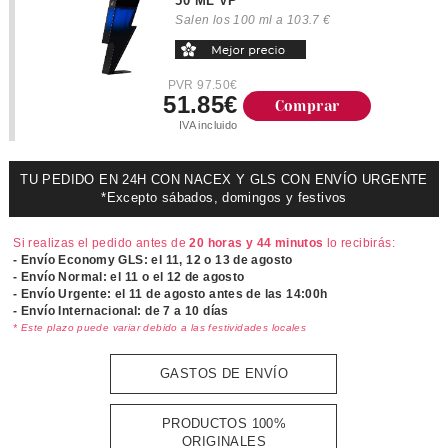
50 ML VP
Salen los 100 ml a 103.7 €
PVR 97.50€
51.85€
Comprar
IVA incluido
TU PEDIDO EN 24H CON NACEX Y GLS CON ENVÍO URGENTE
*Excepto sábados, domingos y festivos
Si realizas el pedido antes de
20 horas y 44 minutos
lo recibirás:
- Envío Economy GLS: el
11, 12 o 13 de agosto
- Envío Normal: el
11 o el 12 de agosto
- Envío Urgente: el
11 de agosto antes de las 14:00h
- Envío Internacional: de 7 a 10 días
* Este plazo puede variar debido a las festividades locales
GASTOS DE ENVÍO
PRODUCTOS 100%
ORIGINALES