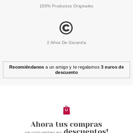
100% Productos Originales
2 Años De Garantía
Recomiéndanos
a un amigo y te regalamos
3 euros de
descuento
CAROLINA HERRERA
CAROLINA HERRERA FOR MEN
EDT 100 ML VP.
Pvr 102.00€
desde
52.90€
-48%