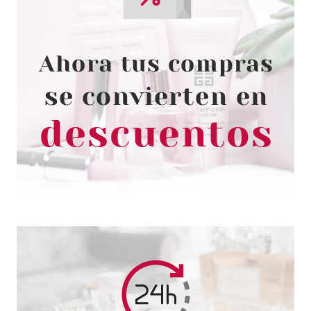
CAROLINA HERRERA
CAROLINA HERRERA BAD BOY
COBALT EDP 50 ML VP
Pvr 89.50€
desde
52.95€
-41%