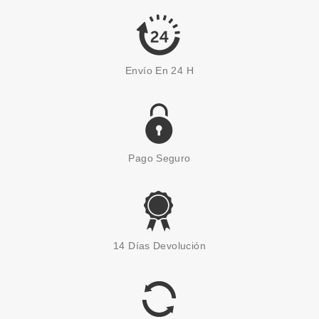
22.99€
-45%
Envío En 24 H
Pago Seguro
CAROLINA HERRERA
CAROLINA HERRERA 212 VIP
14 Días Devolución
BLACK EDP 50 ML
Pvr 78.00€
desde
42.90€
-45%