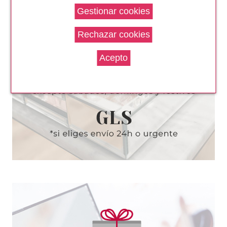
HERMES
HERMES H24 EDT 100 ML +
MINI 12.5 ML SET REGALO
Pvr 111.00€
desde
77.99€
-30%