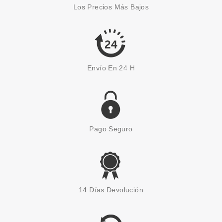
JABON 40 ML SET REGALO
Los Precios Más Bajos
Pvr 140.00€
desde
89.95€
-36%
Envío En 24 H
Pago Seguro
CAROLINA HERRERA
CAROLINA HERRERA CH GOOD
14 Días Devolución
GIRL EDP 200 ML RECARGA
Pvr 200.00€
desde