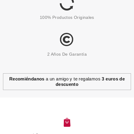
121.99€
-39%
100% Productos Originales
2 Años De Garantía
Recomiéndanos
a un amigo y te regalamos
3 euros de
descuento
PAULA ECHEVARRIA
PAULA ECHEVARRIA EDT
100ML + CREMA MANOS 50 ML
SET REGALO
desde
11.46€
Avisarme