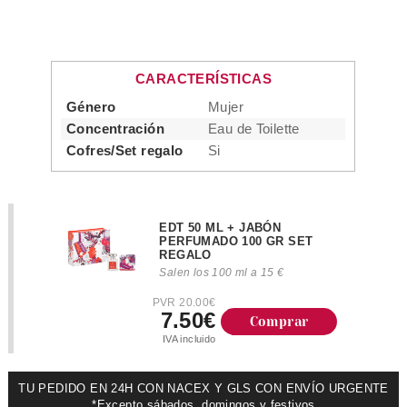
CARACTERÍSTICAS
Género
Mujer
Concentración
Eau de Toilette
Cofres/Set regalo
Si
EDT 50 ML + JABÓN
PERFUMADO 100 GR SET
REGALO
Salen los 100 ml a 15 €
PVR 20.00€
7.50€
Comprar
IVA incluido
TU PEDIDO EN 24H CON NACEX Y GLS CON ENVÍO URGENTE
*Excepto sábados, domingos y festivos