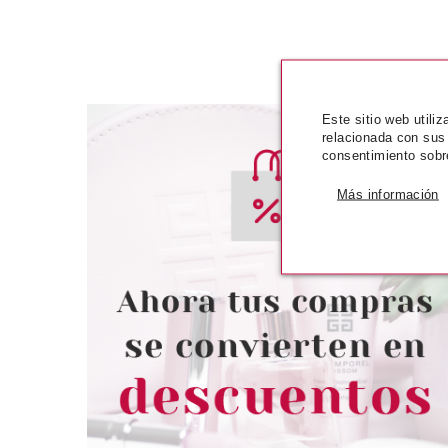
Este sitio web utili
relacionada con sus
consentimiento sobr
Más información
BABARIA
BABA
BABARIA STICK AZUL SOLAR
BABARIA CRE
FACIAL SPF 50 20 GR
SOLAR HIALURO
75 M
desde
desd
5.95€
7.9