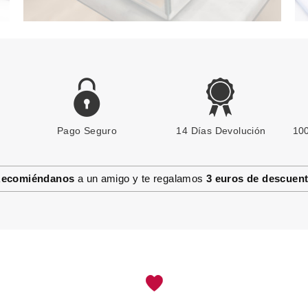
Pago Seguro
BABARIA
14 Días Devolución
100
BABARIA ADVENTURE CREMA
SOLAR FACIAL SPF50 50 ML +
MOSQUETON DE REGALO
ecomiéndanos
a un amigo y te regalamos
3 euros de descuen
desde
7.30€