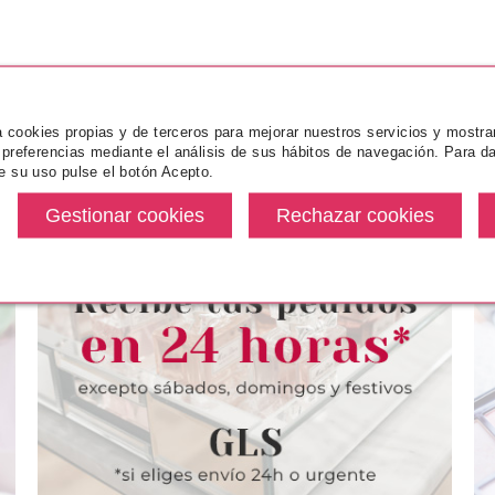
za cookies propias y de terceros para mejorar nuestros servicios y mostra
 preferencias mediante el análisis de sus hábitos de navegación. Para da
e su uso pulse el botón Acepto.
RIA
BONDI SANDS
BA
MA FACIAL
BONDI SANDS ZINC LOCION
BABARIA SU
NICO SPF50+
FACIAL MINERAL SPF50+ 60 ML
FACIAL ANT
L
75 ML + PR
+ N
e
Pvr 22.50€
desde
0€
13.50€
12
-40%