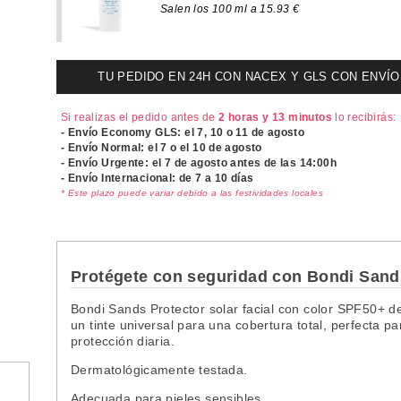
Salen los 100 ml a 15.93 €
TU PEDIDO EN 24H CON NACEX Y GLS CON ENVÍO UR
Si realizas el pedido antes de
2 horas y 13 minutos
lo recibirás:
- Envío Economy GLS: el
7, 10 o 11 de agosto
- Envío Normal: el
7 o el 10 de agosto
- Envío Urgente: el
7 de agosto antes de las 14:00h
- Envío Internacional: de 7 a 10 días
* Este plazo puede variar debido a las festividades locales
Protégete con seguridad con Bondi Sand
Bondi Sands Protector solar facial con color SPF50+ 
un tinte universal para una cobertura total, perfecta p
protección diaria.
Dermatológicamente testada.
Adecuada para pieles sensibles.