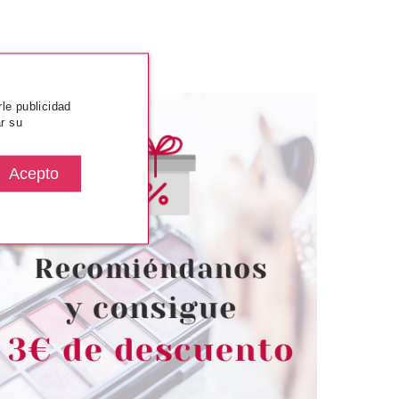
rle publicidad
r su
BARIA
BABARIA
N LOVERS CREMA
BABARIA ADVENTURE
IMANCHAS SPF50+
PROTECTOR SOLAR SPF50
OTECTOR CAPILAR
ROLL-ON 50 ML
ECESER
desde
desde
.99€
5.90€