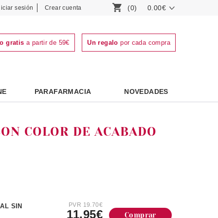
(0)
0.00€
niciar sesión
Crear cuenta
o gratis
a partir de 59€
Un regalo
por cada compra
NE
PARAFARMACIA
NOVEDADES
CON COLOR DE ACABADO
PVR 19.70€
AL SIN
11.95€
Comprar