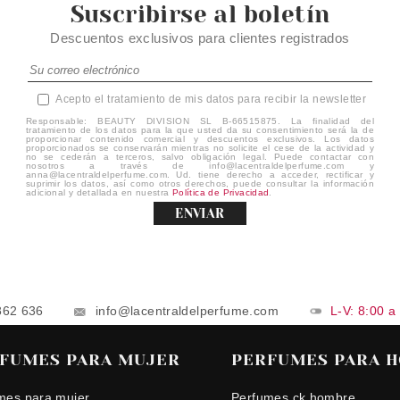
Suscribirse al boletín
Descuentos exclusivos para clientes registrados
Acepto el tratamiento de mis datos para recibir la newsletter
Responsable: BEAUTY DIVISION SL B-66515875. La finalidad del
tratamiento de los datos para la que usted da su consentimiento será la de
proporcionar contenido comercial y descuentos exclusivos. Los datos
proporcionados se conservarán mientras no solicite el cese de la actividad y
no se cederán a terceros, salvo obligación legal. Puede contactar con
nosotros a través de info@lacentraldelperfume.com y
anna@lacentraldelperfume.com. Ud. tiene derecho a acceder, rectificar y
suprimir los datos, así como otros derechos, puede consultar la información
adicional y detallada en nuestra
Política de Privacidad
.
ENVIAR
862 636
info@lacentraldelperfume.com
L-V: 8:00 a
FUMES PARA MUJER
PERFUMES PARA 
mes para mujer
Perfumes ck hombre