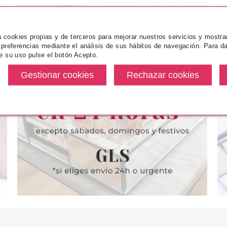
za cookies propias y de terceros para mejorar nuestros servicios y mostra
 preferencias mediante el análisis de sus hábitos de navegación. Para da
e su uso pulse el botón Acepto.
ARINI
BALDESSARINI
BALD
 SIGNATURE
BALDESSARINI SIGNATURE
BALDESSARI
 ML
AFTER SHAVE LOTION 90 ML
EDT 90ML
desde
Pvr 45.50€
desde
Pvr 74.10€
3.67€
29.99€
-34%
-61%