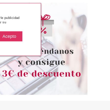
rle publicidad
r su
ESSARINI
BALDESSARINI
NI COOL FORCE
BALDESSARINI BLACK EDT 50
 VAPORIZADOR
ML VP
desde
Pvr 42.90€
desde
28.75€
24.99€
-42%