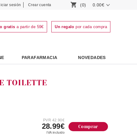
(0)
0.00€
niciar sesión
Crear cuenta
o gratis
a partir de 59€
Un regalo
por cada compra
NE
PARAFARMACIA
NOVEDADES
E TOILETTE
PVR 42.90€
28.99€
Comprar
IVA incluido