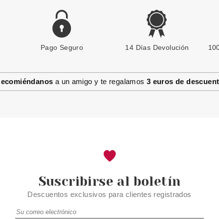
Pago Seguro
BALDESSARINI
14 Días Devolución
100
BALDESSARINI COOL FORCE
GEL DUCHA 200ML
ecomiéndanos
a un amigo y te regalamos
3 euros de descuen
Pvr 22.20€
desde
11.75€
-47%
Suscribirse al boletín
Descuentos exclusivos para clientes registrados