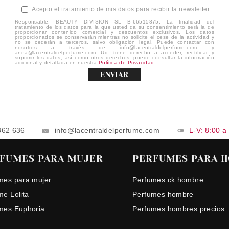
Acepto el tratamiento de mis datos para recibir la newsletter
Responsable: BEAUTY DIVISION SL B-66515875. La finalidad del
tratamiento de los datos para la que usted da su consentimiento será la de
proporcionar contenido comercial y descuentos exclusivos. Los datos
proporcionados se conservarán mientras no solicite el cese de la actividad y
no se cederán a terceros, salvo obligación legal. Puede contactar con
nosotros a través de info@lacentraldelperfume.com y
anna@lacentraldelperfume.com. Ud. tiene derecho a acceder, rectificar y
suprimir los datos, así como otros derechos, puede consultar la información
adicional y detallada en nuestra
Política de Privacidad
.
ENVIAR
862 636
info@lacentraldelperfume.com
L-V: 8:00 a
FUMES PARA MUJER
PERFUMES PARA 
mes para mujer
Perfumes ck hombre
me Lolita
Perfumes hombre
mes Euphoria
Perfumes hombres precios