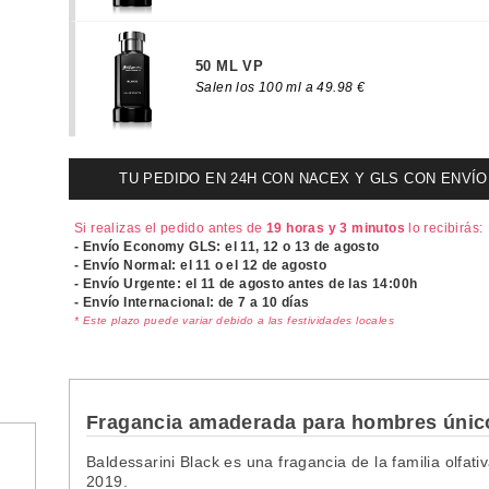
50 ML VP
Salen los 100 ml a 49.98 €
TU PEDIDO EN 24H CON NACEX Y GLS CON ENVÍO UR
Si realizas el pedido antes de
19 horas y 3 minutos
lo recibirás:
- Envío Economy GLS: el
11, 12 o 13 de agosto
- Envío Normal: el
11 o el 12 de agosto
- Envío Urgente: el
11 de agosto antes de las 14:00h
- Envío Internacional: de 7 a 10 días
* Este plazo puede variar debido a las festividades locales
Fragancia amaderada para hombres únic
Baldessarini Black
es una fragancia de la familia olf
2019.