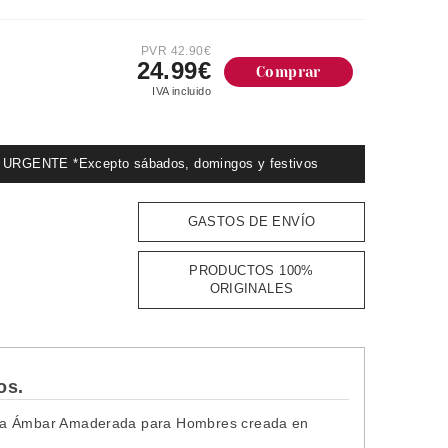
PVR 42.90€
24.99€
Comprar
IVA incluido
GENTE *Excepto sábados, domingos y festivos
GASTOS DE ENVÍO
PRODUCTOS 100%
ORIGINALES
os.
ativa Ámbar Amaderada para Hombres creada
en