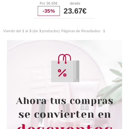
Pvr 36.65€
desde
23.67€
-35%
Viendo del
1
al
3
(de
3
productos)
Páginas de Resultados:
1