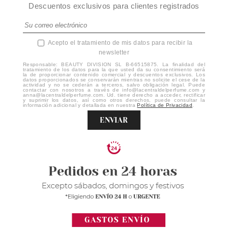
Descuentos exclusivos para clientes registrados
Acepto el tratamiento de mis datos para recibir la
newsletter
Responsable: BEAUTY DIVISION SL B-66515875. La finalidad del
tratamiento de los datos para la que usted da su consentimiento será
la de proporcionar contenido comercial y descuentos exclusivos. Los
datos proporcionados se conservarán mientras no solicite el cese de la
actividad y no se cederán a terceros, salvo obligación legal. Puede
contactar con nosotros a través de info@lacentraldelperfume.com y
anna@lacentraldelperfume.com. Ud. tiene derecho a acceder, rectificar
y suprimir los datos, así como otros derechos, puede consultar la
información adicional y detallada en nuestra
Política de Privacidad
.
ENVIAR