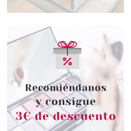
ELIZABETH ARDEN
ELIZABETH ARDEN FLAWLESS
FINISH ULTRA SMOOTH
PRESSED POWDER 8.5GR 03
MEDIUM
Pvr 30.99€
desde
11.50€
-63%