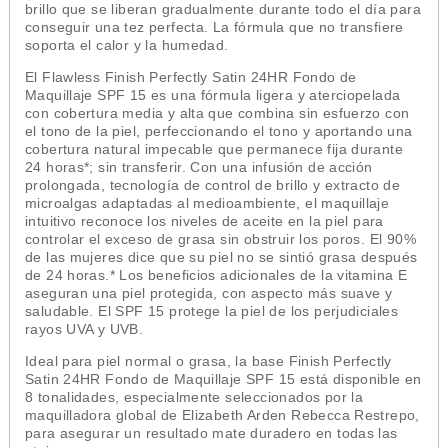
brillo que se liberan gradualmente durante todo el día para
conseguir una tez perfecta. La fórmula que no transfiere
soporta el calor y la humedad.
El Flawless Finish Perfectly Satin 24HR Fondo de
Maquillaje SPF 15 es una fórmula ligera y aterciopelada
con cobertura media y alta que combina sin esfuerzo con
el tono de la piel, perfeccionando el tono y aportando una
cobertura natural impecable que permanece fija durante
24 horas*; sin transferir. Con una infusión de acción
prolongada, tecnología de control de brillo y extracto de
microalgas adaptadas al medioambiente, el maquillaje
intuitivo reconoce los niveles de aceite en la piel para
controlar el exceso de grasa sin obstruir los poros. El 90%
de las mujeres dice que su piel no se sintió grasa después
de 24 horas.* Los beneficios adicionales de la vitamina E
aseguran una piel protegida, con aspecto más suave y
saludable. El SPF 15 protege la piel de los perjudiciales
rayos UVA y UVB.
Ideal para piel normal o grasa, la base Finish Perfectly
Satin 24HR Fondo de Maquillaje SPF 15 está disponible en
8 tonalidades, especialmente seleccionados por la
maquilladora global de Elizabeth Arden Rebecca Restrepo,
para asegurar un resultado mate duradero en todas las