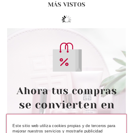
MÁS VISTOS
ELIZABETH ARDEN
ELIZABETH ARDEN FLAWLESS
FINISH SPONGE-ON CREAM
MAKE UP 04 PORCELAINE
BEIGE 19 GR.
Pvr 47.00€
desde
16.90€
-64%
Este sitio web utiliza cookies propias y de terceros para
mejorar nuestros servicios y mostrarle publicidad