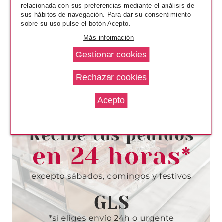
relacionada con sus preferencias mediante el análisis de
sus hábitos de navegación. Para dar su consentimiento
sobre su uso pulse el botón Acepto.
Más información
ELIZABETH ARDEN
ELIZABETH ARDEN FLAWLESS
FINISH SPONGE-ON CREAM
MAKE UP 05 SOFTLY BEIGE 19
GR.
Pvr 47.00€
desde
18.90€
-60%