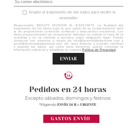
Acepto el tratamiento de mis datos para recibir la
newsletter
Responsable: BEAUTY DIVISION SL B-66515875. La finalidad del
tratamiento de los datos para la que usted da su consentimiento será
la de proporcionar contenido comercial y descuentos exclusivos. Los
datos proporcionados se conservarán mientras no solicite el cese de la
actividad y no se cederán a terceros, salvo obligación legal. Puede
contactar con nosotros a través de info@lacentraldelperfume.com y
anna@lacentraldelperfume.com. Ud. tiene derecho a acceder, rectificar
y suprimir los datos, así como otros derechos, puede consultar la
información adicional y detallada en nuestra
Política de Privacidad
.
ENVIAR