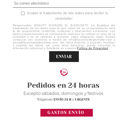
Acepto el tratamiento de mis datos para recibir la
newsletter
Responsable: BEAUTY DIVISION SL B-66515875. La finalidad del
tratamiento de los datos para la que usted da su consentimiento será
la de proporcionar contenido comercial y descuentos exclusivos. Los
datos proporcionados se conservarán mientras no solicite el cese de la
actividad y no se cederán a terceros, salvo obligación legal. Puede
contactar con nosotros a través de info@lacentraldelperfume.com y
anna@lacentraldelperfume.com. Ud. tiene derecho a acceder, rectificar
y suprimir los datos, así como otros derechos, puede consultar la
información adicional y detallada en nuestra
Política de Privacidad
.
ENVIAR