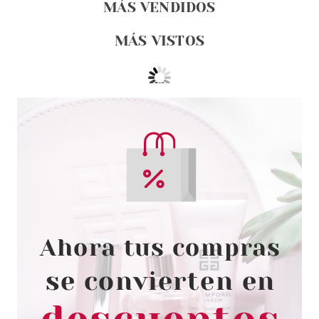
MÁS VENDIDOS
MÁS VISTOS
TRUSSARDI
TRUSSARDI DONNA EDT 50 ML
Pvr 59.40€
desde
37.50€
-37%