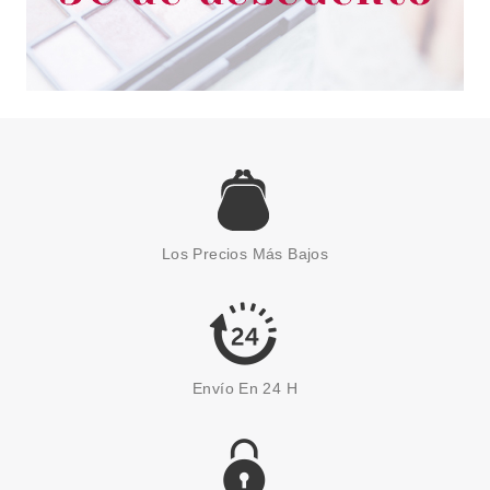
TRUSSARDI
TRUSSARDI DELICATE ROSE
EDT 30 ML
Los Precios Más Bajos
Pvr 47.00€
desde
25.95€
-45%
Envío En 24 H