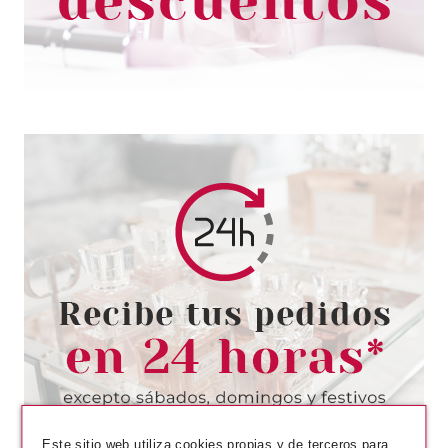
TRUSSARDI
TRUSSARDI EAU DE PARFUM
60 ML
Pvr 82.00€
desde
39.95€
-51%
Este sitio web utiliza cookies propias y de terceros para