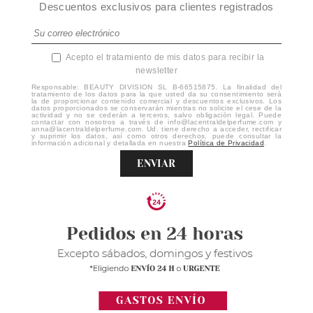
Descuentos exclusivos para clientes registrados
Acepto el tratamiento de mis datos para recibir la
newsletter
Responsable: BEAUTY DIVISION SL B-66515875. La finalidad del
tratamiento de los datos para la que usted da su consentimiento será
la de proporcionar contenido comercial y descuentos exclusivos. Los
datos proporcionados se conservarán mientras no solicite el cese de la
actividad y no se cederán a terceros, salvo obligación legal. Puede
contactar con nosotros a través de info@lacentraldelperfume.com y
anna@lacentraldelperfume.com. Ud. tiene derecho a acceder, rectificar
y suprimir los datos, así como otros derechos, puede consultar la
información adicional y detallada en nuestra
Política de Privacidad
.
ENVIAR