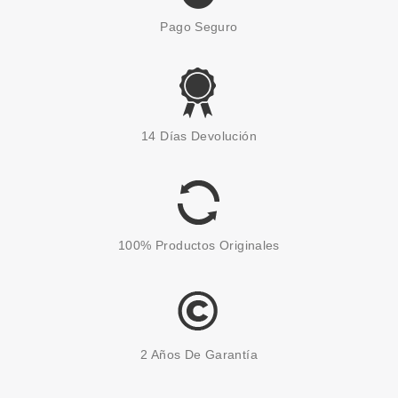
Pago Seguro
TRUSSARDI
TRUSSARDI RUBY RED EDP 90
14 Días Devolución
ML
Pvr 104.00€
desde
57.95€
-44%
100% Productos Originales
2 Años De Garantía