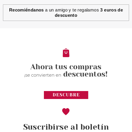
Recomiéndanos
a un amigo y te regalamos
3 euros de
descuento
TRUSSARDI
TRUSSARDI MY NAME EDP 50
ML + NECESER SET REGALO
Pvr 68.00€
desde
41.00€
-40%
Suscribirse al boletín