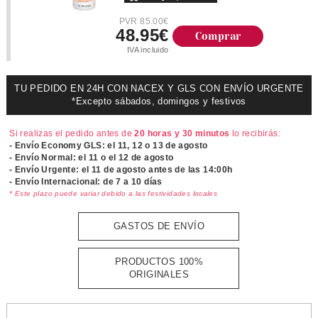
PVR 85.00€
48.95€
Comprar
IVA incluido
TU PEDIDO EN 24H CON NACEX Y GLS CON ENVÍO URGENTE
*Excepto sábados, domingos y festivos
Si realizas el pedido antes de
20 horas y 30 minutos
lo recibirás:
- Envío Economy GLS: el
11, 12 o 13 de agosto
- Envío Normal: el
11 o el 12 de agosto
- Envío Urgente: el
11 de agosto antes de las 14:00h
- Envío Internacional: de 7 a 10 días
* Este plazo puede variar debido a las festividades locales
GASTOS DE ENVÍO
PRODUCTOS 100%
ORIGINALES