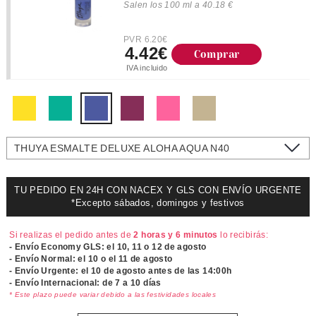
Salen los 100 ml a 40.18 €
PVR 6.20€
4.42€
Comprar
IVA incluido
THUYA ESMALTE DELUXE ALOHA AQUA N40
TU PEDIDO EN 24H CON NACEX Y GLS CON ENVÍO URGENTE
*Excepto sábados, domingos y festivos
Si realizas el pedido antes de
2 horas y 6 minutos
lo recibirás:
- Envío Economy GLS: el
10, 11 o 12 de agosto
- Envío Normal: el
10 o el 11 de agosto
- Envío Urgente: el
10 de agosto antes de las 14:00h
- Envío Internacional: de 7 a 10 días
* Este plazo puede variar debido a las festividades locales