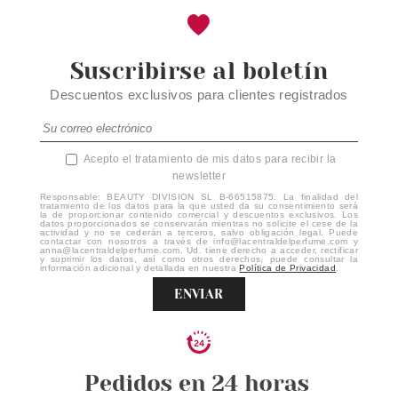
Suscribirse al boletín
Descuentos exclusivos para clientes registrados
Acepto el tratamiento de mis datos para recibir la
newsletter
Responsable: BEAUTY DIVISION SL B-66515875. La finalidad del
tratamiento de los datos para la que usted da su consentimiento será
la de proporcionar contenido comercial y descuentos exclusivos. Los
datos proporcionados se conservarán mientras no solicite el cese de la
actividad y no se cederán a terceros, salvo obligación legal. Puede
contactar con nosotros a través de info@lacentraldelperfume.com y
anna@lacentraldelperfume.com. Ud. tiene derecho a acceder, rectificar
y suprimir los datos, así como otros derechos, puede consultar la
información adicional y detallada en nuestra
Política de Privacidad
.
ENVIAR