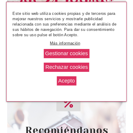
Pvr 12.49€
desde
1.74€
-86%
Este sitio web utiliza cookies propias y de terceros para
mejorar nuestros servicios y mostrarle publicidad
relacionada con sus preferencias mediante el análisis de
sus hábitos de navegación. Para dar su consentimiento
sobre su uso pulse el botón Acepto.
Más información
ESSIE
ESSIE MATTE ABOUT YOU
MATTE FINISHER ACABADO
MATE 13.5 ML
Pvr 15.95€
desde
5.07€
-68%