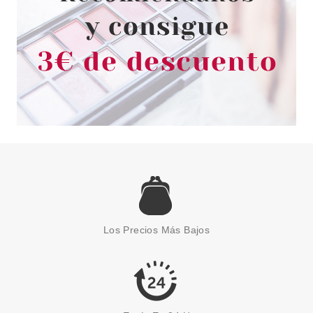
Avisarme
THUYA
THUYA ESMALTE CLASSIC
N165
Los Precios Más Bajos
Pvr 4.35€
desde
2.42€
-44%