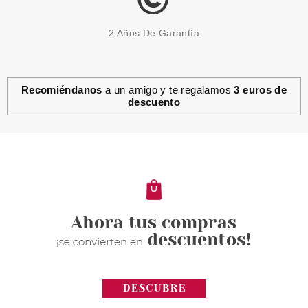
2 Años De Garantía
Recomiéndanos
a un amigo y te regalamos
3 euros de
descuento
THUYA
THUYA ESMALTE DELUXE
SAHARA COOL GREY N49
Pvr 6.20€
desde
3.42€
-45%