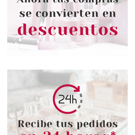
OPI LACA DE UÑAS N39 GOING
MY WAY OR NORWAY 15 ML
Pvr 15.61€
desde
3.35€
-79%
ESSIE
ESSIE STICKERS 12 OH MY
GOD