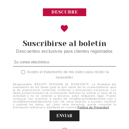
Suscribirse al boletín
Descuentos exclusivos para clientes registrados
Acepto el tratamiento de mis datos para recibir la
newsletter
Responsable: BEAUTY DIVISION SL B-66515875. La finalidad del
tratamiento de los datos para la que usted da su consentimiento será
la de proporcionar contenido comercial y descuentos exclusivos. Los
datos proporcionados se conservarán mientras no solicite el cese de la
actividad y no se cederán a terceros, salvo obligación legal. Puede
contactar con nosotros a través de info@lacentraldelperfume.com y
anna@lacentraldelperfume.com. Ud. tiene derecho a acceder, rectificar
y suprimir los datos, así como otros derechos, puede consultar la
información adicional y detallada en nuestra
Política de Privacidad
.
ENVIAR