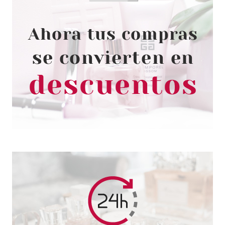
BABARIA
BABARIA BÁLSAMO
ACONDICIONADOR
PROTECTOR DEL COLOR
COLOR CAPTURE 200 ML
desde
3.10€