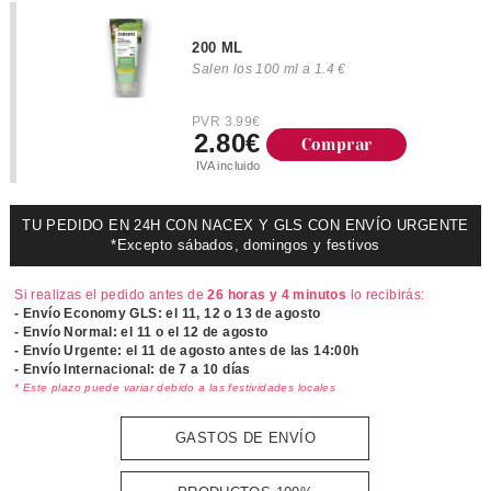
200 ML
Salen los 100 ml a 1.4 €
PVR 3.99€
2.80€
Comprar
IVA incluido
TU PEDIDO EN 24H CON NACEX Y GLS CON ENVÍO URGENTE
*Excepto sábados, domingos y festivos
Si realizas el pedido antes de
26 horas y 4 minutos
lo recibirás:
- Envío Economy GLS: el
11, 12 o 13 de agosto
- Envío Normal: el
11 o el 12 de agosto
- Envío Urgente: el
11 de agosto antes de las 14:00h
- Envío Internacional: de 7 a 10 días
* Este plazo puede variar debido a las festividades locales
GASTOS DE ENVÍO