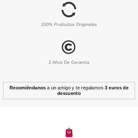
32.40€
-41%
100% Productos Originales
2 Años De Garantía
Recomiéndanos
a un amigo y te regalamos
3 euros de
descuento
THUYA
THUYA EYECARE
CONCENTRATE 10 ML
Pvr 27.90€
desde
19.91€
-29%