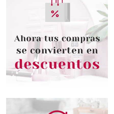
THUYA
THUYA DESMAQUILLADOR DE
OJOS CURCUMA 200 ML
Pvr 15.70€
desde
10.90€
-31%