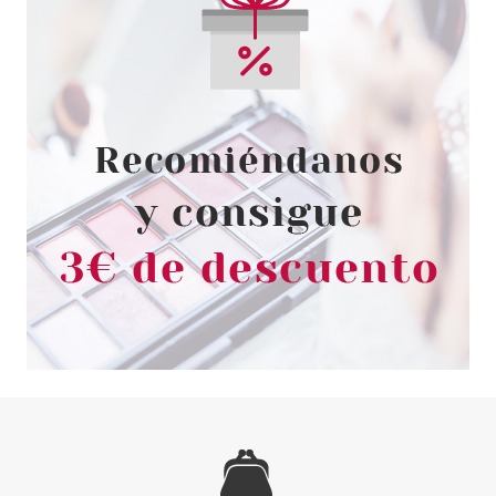
THUYA
THUYA DESMAQUILLADOR DE
OJOS CURCUMA 100 ML
Pvr 10.20€
desde
5.55€
-46%
CLARINS
CLARINS TOTAL CLEANSING