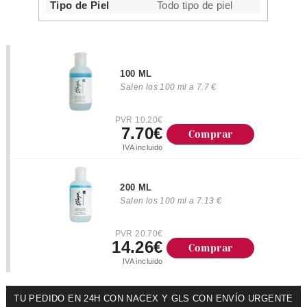
Tipo de Piel
Todo tipo de piel
100 ML
Salen los 100 ml a 7.7 €
PVR 10.20€
7.70€
Comprar
IVA incluido
200 ML
Salen los 100 ml a 7.13 €
PVR 20.70€
14.26€
Comprar
IVA incluido
TU PEDIDO EN 24H CON NACEX Y GLS CON ENVÍO URGENTE