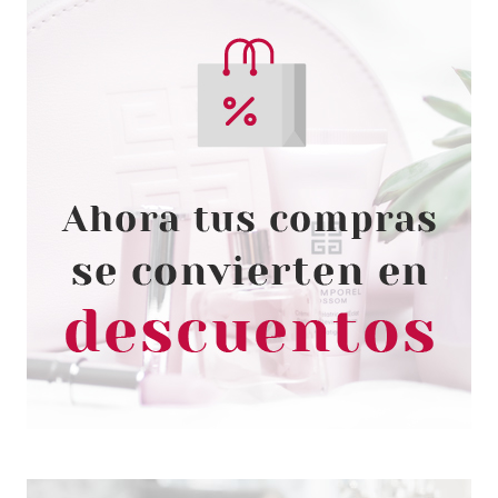
SALLY HANSEN
SALLY HANSEN SUGAR COAT
SOUR APPLE 600 11.8ML
Pvr 3.00€
desde
1.30€
-57%