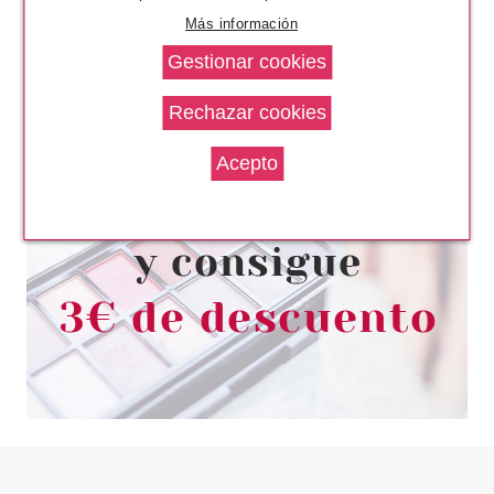
Más información
SALLY HANSEN
SALLY HANSEN SALON
MANICURE JADED 672 14.7ML
Pvr 5.90€
desde
2.20€
-63%