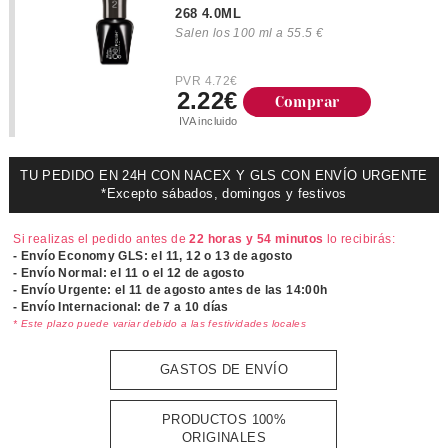
268 4.0ML
Salen los 100 ml a 55.5 €
PVR 4.72€
2.22€
Comprar
IVA incluido
TU PEDIDO EN 24H CON NACEX Y GLS CON ENVÍO URGENTE
*Excepto sábados, domingos y festivos
Si realizas el pedido antes de
22 horas y 54 minutos
lo recibirás:
- Envío Economy GLS: el
11, 12 o 13 de agosto
- Envío Normal: el
11 o el 12 de agosto
- Envío Urgente: el
11 de agosto antes de las 14:00h
- Envío Internacional: de 7 a 10 días
* Este plazo puede variar debido a las festividades locales
GASTOS DE ENVÍO
PRODUCTOS 100%
ORIGINALES