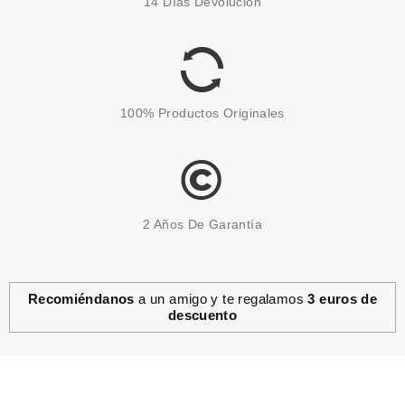
14 Días Devolución
GEL STRIPS FRENCH
MANICURE TIPS OVER 490
4.0ML
Pvr 7.50€
desde
2.45€
-67%
100% Productos Originales
2 Años De Garantía
Recomiéndanos
a un amigo y te regalamos
3 euros de
descuento
SALLY HANSEN
SALLY HANSEN GROOMING KIT
(SET UÑAS PREMIUM)
DIFERENTES COLORES
Pvr 10.00€
desde