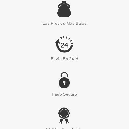
SALLY HANSEN
SALLY HANSEN VITA A LIP LINE
SMOOTHER LABIAL PEACH 3
Los Precios Más Bajos
GR
Pvr 5.90€
desde
2.75€
-53%
Envío En 24 H
Pago Seguro
SALLY HANSEN
SALLY HANSEN SALON INSTA