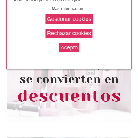
Más información
SALLY HANSEN
SALLY HANSEN COLOUR
FRENZY SPARK & PEPPER 380
11.8ML
Pvr 2.70€
desde
1.38€
-49%