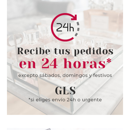
SALLY HANSEN
SALLY HANSEN SALON
MANICURE ARM CANDY 175
14.7ML
Pvr 5.90€
desde
2.11€
-64%