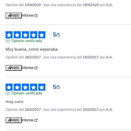
Opinión del
24/4/2020
, tras una experiencia del
19/4/2020
por
A.A.
Útil
(0)
Informe
5
/
5
Opinión verificada
Muy buena, como esperaba.
Opinión del
28/2/2017
, tras una experiencia del
10/2/2017
por
A.A.
Útil
(0)
Informe
SALLY HANSEN
SALLY HANSEN SALON
5
/
5
MANICURE JADED 672 14.7ML
Opinión verificada
Pvr 5.90€
desde
muy cuco
2.20€
-63%
Opinión del
28/2/2017
, tras una experiencia del
10/2/2017
por
A.A.
Útil
(0)
Informe