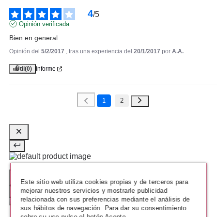
4
/
5
Opinión verificada
Bien en general
Opinión del
5/2/2017
, tras una experiencia del
20/1/2017
por
A.A.
Útil
(0)
Informe
SALLY HANSEN
1
2
SALLY HANSEN FUZZY COAT
FUZZY FANTASY 600 9.17ML
Pvr 2.70€
desde
1.55€
-43%
Este sitio web utiliza cookies propias y de terceros para
mejorar nuestros servicios y mostrarle publicidad
relacionada con sus preferencias mediante el análisis de
sus hábitos de navegación. Para dar su consentimiento
sobre su uso pulse el botón Acepto.