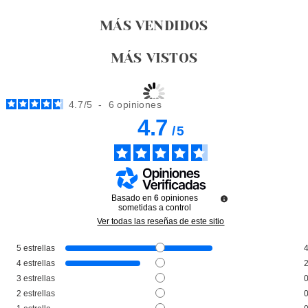
MÁS VENDIDOS
MÁS VISTOS
4.7
/
5
-
6
opiniones
4.7
/
5
Basado en
6
opiniones
sometidas a control
Ver todas las reseñas de este sitio
5
estrellas
SALLY HANSEN
4
estrellas
SALLY HANSEN COLOUR
3
estrellas
FRENZY RED, WHITE & HUE
2
estrellas
340 11.8ML