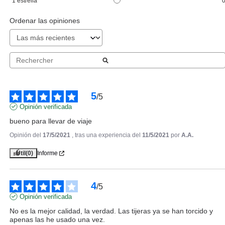
Pvr 2.70€
desde
1
estrella
1.50€
-44%
Ordenar las opiniones
5
/
5
Opinión verificada
bueno para llevar de viaje
Opinión del
17/5/2021
, tras una experiencia del
11/5/2021
por
A.A.
Útil
(0)
Informe
SALLY HANSEN
SALLY HANSEN COLOR QUICK
NAIL COLOR PEN SECADO
4
/
5
RAPIDO 22 SMOKE FUMEE 4 ML
Opinión verificada
Pvr 6.45€
desde
2.95€
-54%
No es la mejor calidad, la verdad. Las tijeras ya se han torcido y 
apenas las he usado una vez.