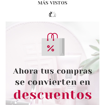
MÁS VISTOS
SALLY HANSEN
SALLY HANSEN COLOR QUICK
NAIL COLOR PEN SECADO
RAPIDO 22 SMOKE FUMEE 4 ML
Pvr 6.45€
desde
2.95€
-54%