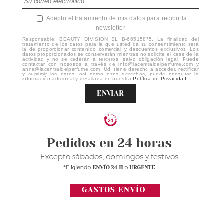
Acepto el tratamiento de mis datos para recibir la
newsletter
Responsable: BEAUTY DIVISION SL B-66515875. La finalidad del
tratamiento de los datos para la que usted da su consentimiento será
la de proporcionar contenido comercial y descuentos exclusivos. Los
datos proporcionados se conservarán mientras no solicite el cese de la
actividad y no se cederán a terceros, salvo obligación legal. Puede
contactar con nosotros a través de info@lacentraldelperfume.com y
anna@lacentraldelperfume.com. Ud. tiene derecho a acceder, rectificar
y suprimir los datos, así como otros derechos, puede consultar la
información adicional y detallada en nuestra
Política de Privacidad
.
ENVIAR