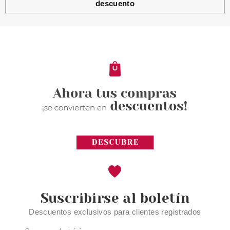
descuento
SALLY HANSEN
SALLY HANSEN SALON
MANICURE ARM CANDY 175
14.7ML
Pvr 5.90€
desde
2.11€
-64%
Suscribirse al boletín
Descuentos exclusivos para clientes registrados