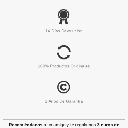
SALLY HANSEN
SALLY HANSEN VITA A LIP LINE
14 Días Devolución
SMOOTHER LABIAL PEACH 3
GR
Pvr 5.90€
desde
2.75€
-53%
100% Productos Originales
2 Años De Garantía
Recomiéndanos
a un amigo y te regalamos
3 euros de