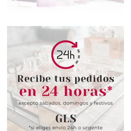
SALLY HANSEN
SALLY HANSEN SUGAR COAT
SOUR APPLE 600 11.8ML
Pvr 3.00€
desde
1.30€
-57%