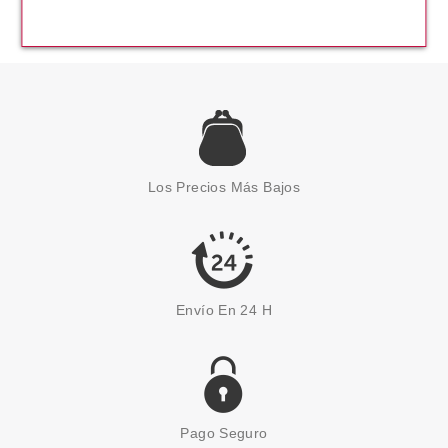
SALLY HANSEN
SALLY HANSEN SALON GEL
POLISH GLISTEN UP 268 4.0ML
Los Precios Más Bajos
Pvr 4.72€
desde
2.22€
-53%
Envío En 24 H
Pago Seguro