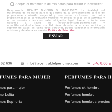
Acepto el tratamiento de mis datos para recibir la newsletter
Responsable: BEAUTY DIVISION SL B-66515875. La finalidad del
tratamiento de los datos para la que usted da su consentimiento será la de
proporcionar contenido comercial y descuentos exclusivos. Los datos
proporcionados se conservarán mientras no solicite el cese de la actividad y
no se cederán a terceros, salvo obligación legal. Puede contactar con
nosotros a través de info@lacentraldelperfume.com y
anna@lacentraldelperfume.com. Ud. tiene derecho a acceder, rectificar y
suprimir los datos, así como otros derechos, puede consultar la información
adicional y detallada en nuestra
Política de Privacidad
.
ENVIAR
862 636
info@lacentraldelperfume.com
L-V: 8:00 a
FUMES PARA MUJER
PERFUMES PARA 
mes para mujer
Perfumes ck hombre
me Lolita
Perfumes hombre
mes Euphoria
Perfumes hombres precios