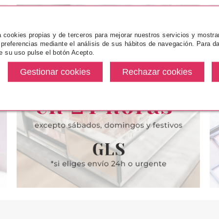
za cookies propias y de terceros para mejorar nuestros servicios y mostra
 preferencias mediante el análisis de sus hábitos de navegación. Para da
e su uso pulse el botón Acepto.
ON
REVLON
R
LORSTAY
REVLON COLORSTAY
REVLON CO
R OJOS
DELINEADOR OJOS
AWAKEN 5 E
E 206 VERDE
AUTOMATICO CHARCOAL 204
060 
GRIS
e
desde
9€
4.90€
3