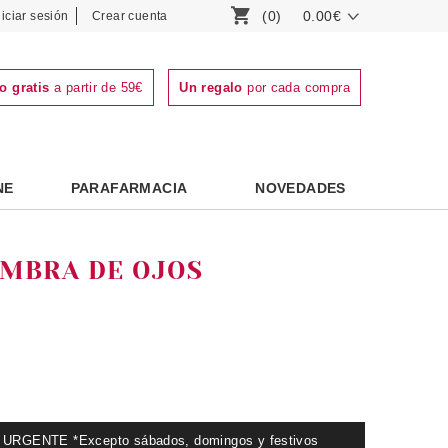
(0)
0.00€
niciar sesión
Crear cuenta
o gratis
a partir de 59€
Un regalo
por cada compra
NE
PARAFARMACIA
NOVEDADES
OMBRA DE OJOS
GENTE *Excepto sábados, domingos y festivos