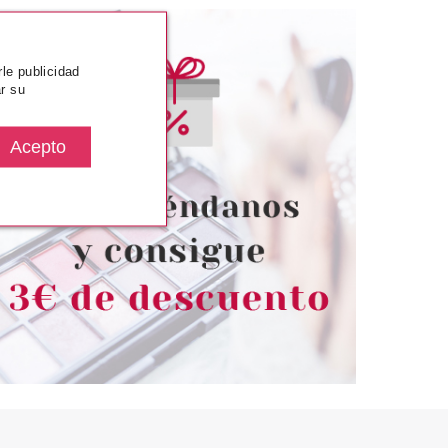
rle publicidad
r su
EVLON
REVLON
LORSTAY SKIN
REVLON MAKE A SHEEN
N 1 CORRECTOR
SOMBRA DE OJOS 860
DEEP 8 ML
ESPRESSO YOURSELF 7GR
desde
desde
.95€
1.89€