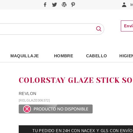
I
Enví
MAQUILLAJE
HOMBRE
CABELLO
HIGIE
COLORSTAY GLAZE STICK S
REVLON
[RELGLAZE006372]
TU PEDIDO EN 24H CON NACEX Y GLS CON ENVÍO UR