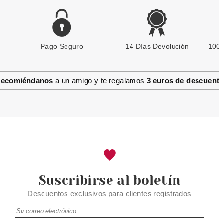
Pago Seguro
REVLON
14 Días Devolución
100
REVLON SO FIERCE MÁSCARA
7.5 ML + BARRA DE LABIOS 005
5ML + EYELINER 1.2 G SET
ecomiéndanos
a un amigo y te regalamos
3 euros de descuen
REGALO
desde
14.49€
Suscribirse al boletín
Descuentos exclusivos para clientes registrados