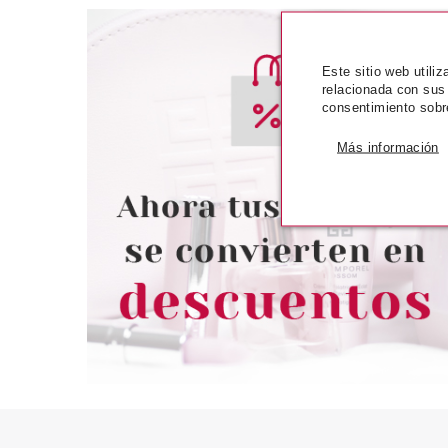
Este sitio web utili
relacionada con sus
consentimiento sobr
REVLON
REVL
Más información
REVLON COLORSTAY
REVLON CO
DELINEADOR OJOS
DELINEADO
AUTOMATICO BLACK 201
AUTOMATICO JAD
desde
desd
5.95€
5.4