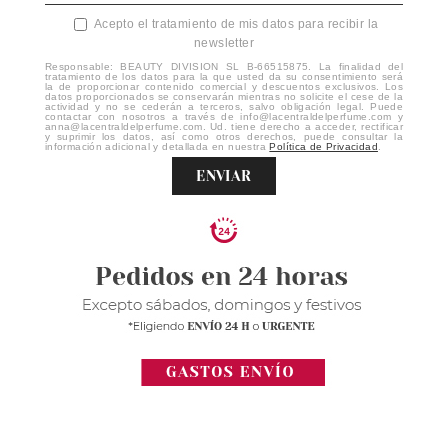
Acepto el tratamiento de mis datos para recibir la
newsletter
Responsable: BEAUTY DIVISION SL B-66515875. La finalidad del
tratamiento de los datos para la que usted da su consentimiento será
la de proporcionar contenido comercial y descuentos exclusivos. Los
datos proporcionados se conservarán mientras no solicite el cese de la
actividad y no se cederán a terceros, salvo obligación legal. Puede
contactar con nosotros a través de info@lacentraldelperfume.com y
anna@lacentraldelperfume.com. Ud. tiene derecho a acceder, rectificar
y suprimir los datos, así como otros derechos, puede consultar la
información adicional y detallada en nuestra
Política de Privacidad
.
ENVIAR