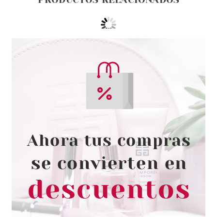
RALPH LAUREN
RALPH LAUREN RALPH´S
CLUB EDP 100 ML
Pvr 130.00€
desde
72.60€
-44%