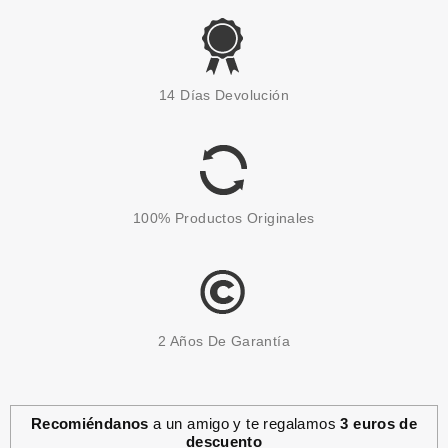
RALPH LAUREN
RALPH LAUREN POLO SPORT
14 Días Devolución
EDT 75 ML VP.
Pvr 67.00€
desde
19.50€
-71%
100% Productos Originales
2 Años De Garantía
Recomiéndanos
a un amigo y te regalamos
3 euros de
descuento