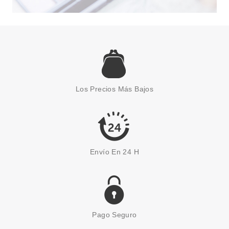
RALPH LAUREN
RALPH LAUREN POLO 67 EDT
150 ML RECARGA
Los Precios Más Bajos
Pvr 109.00€
desde
70.53€
-35%
Envío En 24 H
Pago Seguro