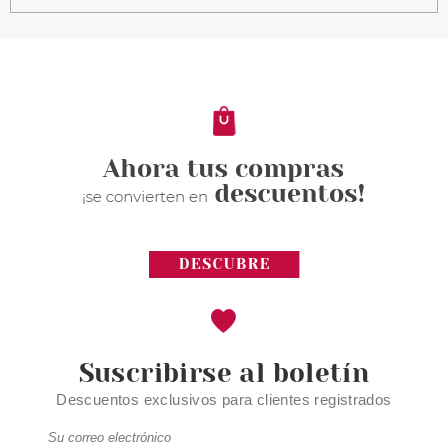
RALPH LAUREN
RALPH LAUREN POLO 67 EDT
125 ML VP RECARGABLE
Pvr 118.00€
desde
73.30€
-38%
Suscribirse al boletín
Descuentos exclusivos para clientes registrados