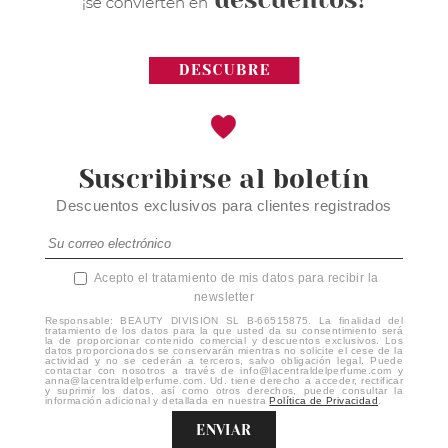
Suscribirse al boletín
Descuentos exclusivos para clientes registrados
Acepto el tratamiento de mis datos para recibir la
newsletter
Responsable: BEAUTY DIVISION SL B-66515875. La finalidad del
tratamiento de los datos para la que usted da su consentimiento será
la de proporcionar contenido comercial y descuentos exclusivos. Los
datos proporcionados se conservarán mientras no solicite el cese de la
actividad y no se cederán a terceros, salvo obligación legal. Puede
contactar con nosotros a través de info@lacentraldelperfume.com y
anna@lacentraldelperfume.com. Ud. tiene derecho a acceder, rectificar
y suprimir los datos, así como otros derechos, puede consultar la
información adicional y detallada en nuestra
Política de Privacidad
.
ENVIAR