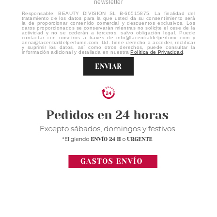
newsletter
Responsable: BEAUTY DIVISION SL B-66515875. La finalidad del
tratamiento de los datos para la que usted da su consentimiento será
la de proporcionar contenido comercial y descuentos exclusivos. Los
datos proporcionados se conservarán mientras no solicite el cese de la
actividad y no se cederán a terceros, salvo obligación legal. Puede
contactar con nosotros a través de info@lacentraldelperfume.com y
anna@lacentraldelperfume.com. Ud. tiene derecho a acceder, rectificar
y suprimir los datos, así como otros derechos, puede consultar la
información adicional y detallada en nuestra
Política de Privacidad
.
ENVIAR