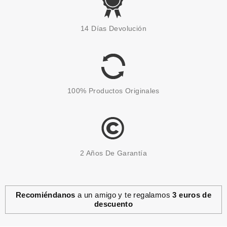
PACO RABANNE
PACO RABANNE 1 MILLION
14 Días Devolución
DEO VAPO 150 ML
Pvr 36.00€
desde
19.95€
-45%
100% Productos Originales
2 Años De Garantía
Recomiéndanos
a un amigo y te regalamos
3 euros de
descuento
NINA RICCI
NINA RICCI L´AIR DU TEMPS