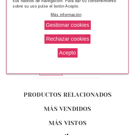
sus hábitos de navegación. Para dar su consentimiento
sobre su uso pulse el botón Acepto.
Más información
PACO RABANNE
PACO RABANNE PHANTOM
RECARGA EDT 200 ML
Pvr 140.50€
desde
87.95€
-37%
PRODUCTOS RELACIONADOS
MÁS VENDIDOS
MÁS VISTOS