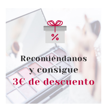
BALDESSARINI
BALDESSARINI COOL FORCE
GEL DUCHA 200ML
Pvr 22.20€
desde
11.75€
-47%