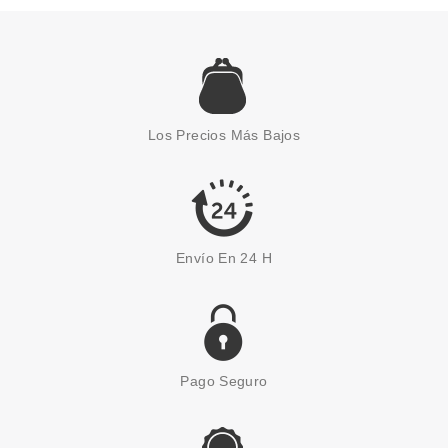
CAROLINA HERRERA
CAROLINA HERRERA BAD BOY
DEO VAPO 100 ML
Los Precios Más Bajos
Pvr 37.00€
desde
21.99€
-41%
Envío En 24 H
Pago Seguro