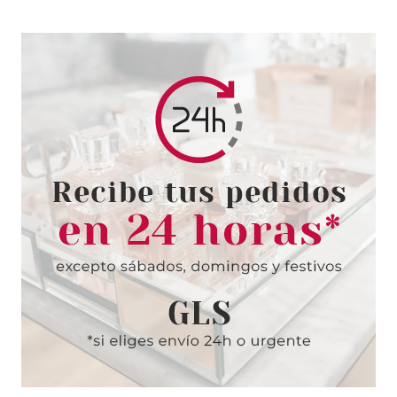
JEAN PAUL GAULTIER
JEAN PAUL GAULTIER JPG LE
MALE DEO SPRAY 150 ML
Pvr 38.50€
desde
22.95€
-40%