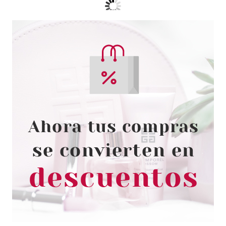
HERMES
HERMES TERRE D´HERMES
DEO VAPO 150 ML
Pvr 43.00€
desde
21.95€
-49%