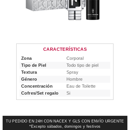
CARACTERÍSTICAS
Zona
Corporal
Tipo de Piel
Todo tipo de piel
Textura
Spray
Género
Hombre
Concentración
Eau de Toilette
Cofres/Set regalo
Si
TU PEDIDO EN 24H CON NACEX Y GLS CON ENVÍO URGENTE
*Excepto sábados, domingos y festivos