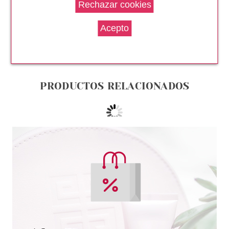
PACO RABANNE PHANTOM
RECARGA EDT 200 ML
Pvr 140.50€
desde
87.95€
-37%
PRODUCTOS RELACIONADOS