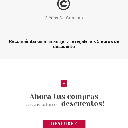
2 Años De Garantía
Recomiéndanos
a un amigo y te regalamos
3 euros de
descuento
PACO RABANNE
PACO RABANNE PHANTOM EDT
100 ML VP
Pvr 109.50€
desde
70.90€
-35%