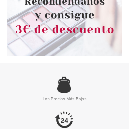
PACO RABANNE
PACO RABANNE PACO EDT 100
ML OFERTA
Los Precios Más Bajos
Pvr 59.00€
desde
24.99€
-58%