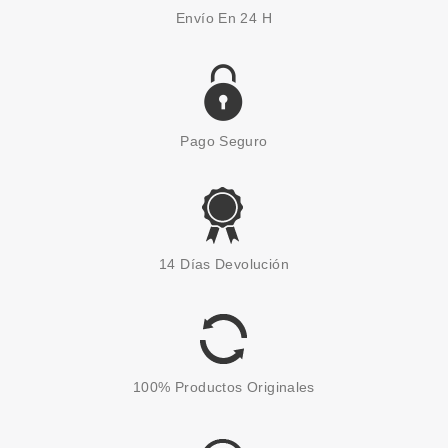
Envío En 24 H
Pago Seguro
PACO RABANNE
PACO RABANNE INVICTUS EDT
14 Días Devolución
200 ML
Pvr 154.50€
desde
94.95€
-39%
100% Productos Originales