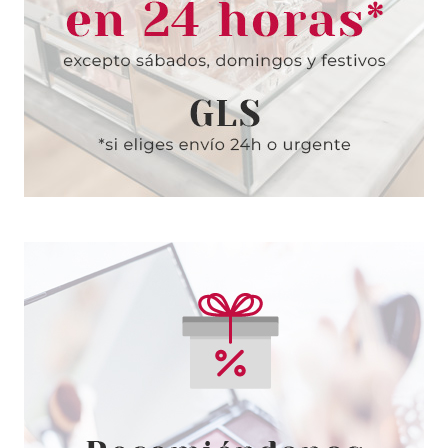
Pvr 128.50€
desde
82.95€
-35%
PACO RABANNE
PACO RABANNE PHANTOM
INTENSE EDP 200 ML VP
RECARGA
Pvr 151.50€
desde
97.90€
-35%