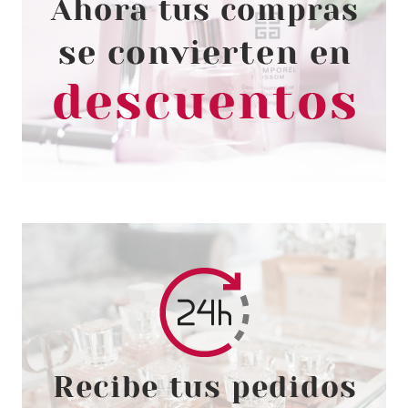
PACO RABANNE
PACO RABANNE 1 MILLION
ROYAL EDP 50 ML VP
Pvr 100.00€
desde
53.95€
-46%
PACO RABANNE
PACO RABANNE PHANTOM EDT
150 ML VP RECARGABLE