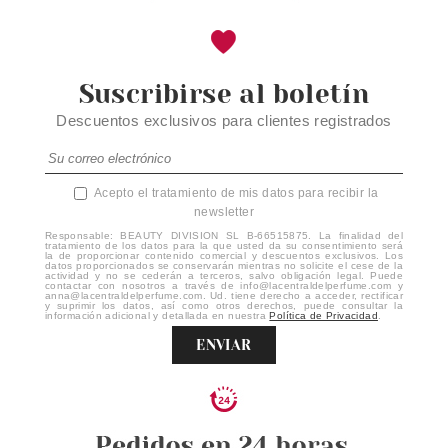
Suscribirse al boletín
Descuentos exclusivos para clientes registrados
Acepto el tratamiento de mis datos para recibir la
newsletter
Responsable: BEAUTY DIVISION SL B-66515875. La finalidad del
tratamiento de los datos para la que usted da su consentimiento será
la de proporcionar contenido comercial y descuentos exclusivos. Los
datos proporcionados se conservarán mientras no solicite el cese de la
actividad y no se cederán a terceros, salvo obligación legal. Puede
contactar con nosotros a través de info@lacentraldelperfume.com y
anna@lacentraldelperfume.com. Ud. tiene derecho a acceder, rectificar
y suprimir los datos, así como otros derechos, puede consultar la
información adicional y detallada en nuestra
Política de Privacidad
.
ENVIAR