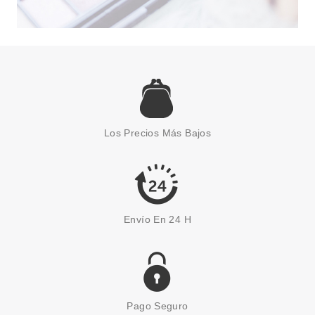
PACO RABANNE
PACO RABANNE INVICTUS EDT
200 ML
Los Precios Más Bajos
Pvr 154.50€
desde
94.95€
-39%
Envío En 24 H
Pago Seguro