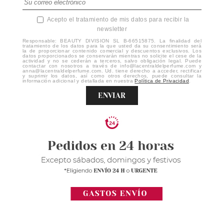
Acepto el tratamiento de mis datos para recibir la
newsletter
Responsable: BEAUTY DIVISION SL B-66515875. La finalidad del
tratamiento de los datos para la que usted da su consentimiento será
la de proporcionar contenido comercial y descuentos exclusivos. Los
datos proporcionados se conservarán mientras no solicite el cese de la
actividad y no se cederán a terceros, salvo obligación legal. Puede
contactar con nosotros a través de info@lacentraldelperfume.com y
anna@lacentraldelperfume.com. Ud. tiene derecho a acceder, rectificar
y suprimir los datos, así como otros derechos, puede consultar la
información adicional y detallada en nuestra
Política de Privacidad
.
ENVIAR