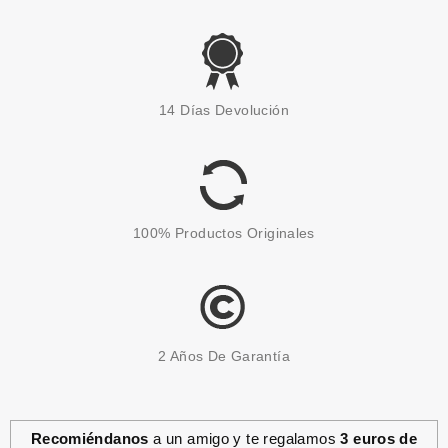
PACO RABANNE
PACO RABANNE INVICTUS
14 Días Devolución
AFTER SHAVE LOCION 100 ML
Pvr 66.50€
desde
33.95€
-49%
100% Productos Originales
2 Años De Garantía
Recomiéndanos
a un amigo y te regalamos
3 euros de