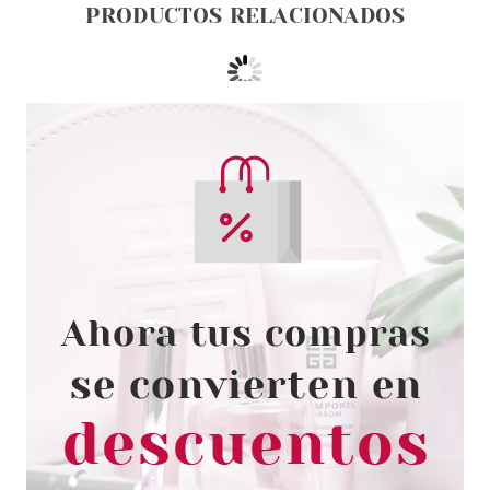
PRODUCTOS RELACIONADOS
PACO RABANNE
PACO RABANNE PHANTOM
SHOWER GEL 150 ML
Pvr 41.00€
desde
19.95€
-51%