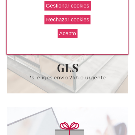
PACO RABANNE
PACO RABANNE INVICTUS
AFTER SHAVE LOCION 100 ML
Pvr 66.50€
desde
33.95€
-49%