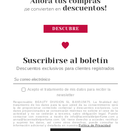
Suscribirse al boletín
Descuentos exclusivos para clientes registrados
Acepto el tratamiento de mis datos para recibir la
newsletter
Responsable: BEAUTY DIVISION SL B-66515875. La finalidad del
tratamiento de los datos para la que usted da su consentimiento será
la de proporcionar contenido comercial y descuentos exclusivos. Los
datos proporcionados se conservarán mientras no solicite el cese de la
actividad y no se cederán a terceros, salvo obligación legal. Puede
contactar con nosotros a través de info@lacentraldelperfume.com y
anna@lacentraldelperfume.com. Ud. tiene derecho a acceder, rectificar
y suprimir los datos, así como otros derechos, puede consultar la
información adicional y detallada en nuestra
Política de Privacidad
.