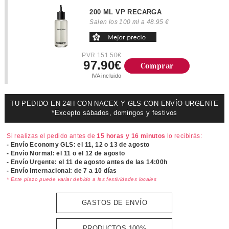
200 ML VP RECARGA
Salen los 100 ml a 48.95 €
PVR 151.50€
97.90€
Comprar
IVA incluido
TU PEDIDO EN 24H CON NACEX Y GLS CON ENVÍO URGENTE
*Excepto sábados, domingos y festivos
Si realizas el pedido antes de
15 horas y 16 minutos
lo recibirás:
- Envío Economy GLS: el
11, 12 o 13 de agosto
- Envío Normal: el
11 o el 12 de agosto
- Envío Urgente: el
11 de agosto antes de las 14:00h
- Envío Internacional: de 7 a 10 días
* Este plazo puede variar debido a las festividades locales
GASTOS DE ENVÍO
PRODUCTOS 100%