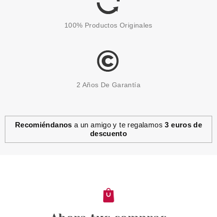
100% Productos Originales
2 Años De Garantía
Recomiéndanos
a un amigo y te regalamos
3 euros de
descuento
PACO RABANNE
PACO RABANNE 1 MILLION
DEO VAPO 150 ML
Pvr 36.00€
desde
19.95€
-45%