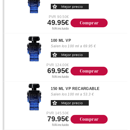
PVR 90.50€
49.95€
Comprar
IVA incluido
100 ML VP
Salen los 100 ml a 69.95 €
PVR 124.00€
69.95€
Comprar
IVA incluido
150 ML VP RECARGABLE
Salen los 100 ml a 53.3 €
PVR 145.50€
79.95€
Comprar
IVA incluido