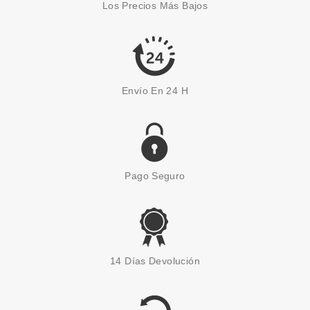
Los Precios Más Bajos
Pvr 100.00€
desde
53.95€
-46%
Envío En 24 H
Pago Seguro
PACO RABANNE
PACO RABANNE 1 MILLION
14 Días Devolución
ELIXIR INTENSE EDP 50 ML VP
Pvr 98.50€
desde
55.99€
-43%