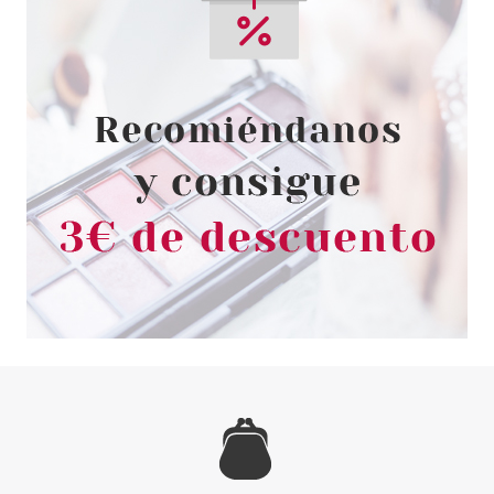
PACO RABANNE
PACO RABANNE 1 MILLION
AFTER SHAVE LOTION 100 ML
Pvr 69.00€
desde
32.90€
-52%
PACO RABANNE
PACO RABANNE 1 MILLION
ROYAL EDP 50 ML VP