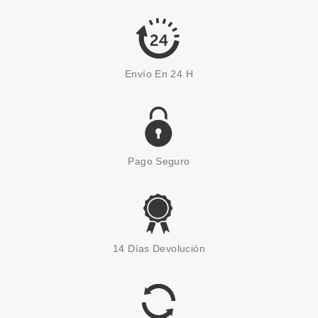
2.05€
-31%
Envío En 24 H
Pago Seguro
MONTAGNE JEUNESSE
7TH HEAVEN MASCARILLA
14 Días Devolución
HIDRATANTE COTTON CANDY
CREAM
Pvr 2.49€
desde
1.65€
-34%