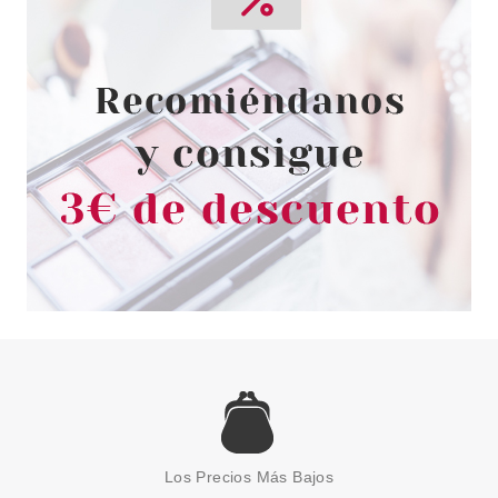
MONTAGNE JEUNESSE 7TH
HEAVEN MASCARILLA DE TELA
CALMANTE LLAMACORN
Pvr 2.19€
desde
1.50€
-32%
MONTAGNE JEUNESSE
7TH HEAVEN MASCARILLA
FACIAL VITAMINA C
Los Precios Más Bajos
Pvr 2.99€
desde