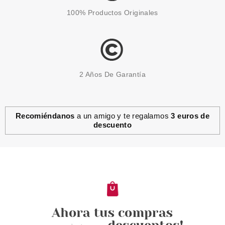
100% Productos Originales
2 Años De Garantía
Recomiéndanos
a un amigo y te regalamos
3 euros de
descuento
ESSENCE
ESSENCE DISNEY VILLAINS
MASCARILLA FACIAL DE
ARCILLA SCAR
Pvr 2.99€
desde
1.80€
-40%