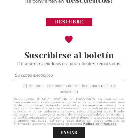
Suscribirse al boletín
Descuentos exclusivos para clientes registrados
Acepto el tratamiento de mis datos para recibir la
newsletter
Responsable: BEAUTY DIVISION SL B-66515875. La finalidad del
tratamiento de los datos para la que usted da su consentimiento será
la de proporcionar contenido comercial y descuentos exclusivos. Los
datos proporcionados se conservarán mientras no solicite el cese de la
actividad y no se cederán a terceros, salvo obligación legal. Puede
contactar con nosotros a través de info@lacentraldelperfume.com y
anna@lacentraldelperfume.com. Ud. tiene derecho a acceder, rectificar
y suprimir los datos, así como otros derechos, puede consultar la
información adicional y detallada en nuestra
Política de Privacidad
.
ENVIAR