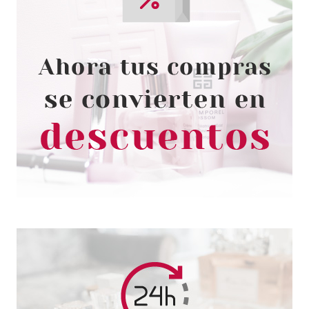
MONTAGNE JEUNESSE
MONTAGNE JEUNESSE 7TH
HEAVEN CHUPA CHUPS
MASCARILLA FACIAL PEEL-OFF
NARANJA 8 ML
Pvr 1.89€
desde
1.45€
-23%