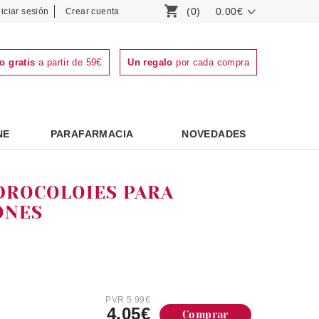
(0)
0.00€
niciar sesión
Crear cuenta
o gratis
a partir de 59€
Un regalo
por cada compra
NE
PARAFARMACIA
NOVEDADES
IDROCOLOIES PARA
ONES
PVR 5.99€
4.05€
Comprar