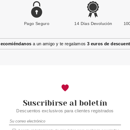
Pago Seguro
ANNE MOLLER
14 Días Devolución
100
ANNE MOLLER BLOCKAGE
CREMA-MASCARILLA
HIDRATANTE EFECTO FILLER
ecomiéndanos
a un amigo y te regalamos
3 euros de descuen
50 ML
Pvr 39.00€
desde
21.85€
-44%
Suscribirse al boletín
Descuentos exclusivos para clientes registrados