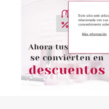
Este sitio web utili
relacionada con sus
consentimiento sobr
CATRICE
MONTAGNE 
CATRICE CLEAN ID
MONTAGNE J
Más información
MASCARILLA FACIAL
MASCARILLA PEL
NOCTURNA JELLY 50 ML
SEAW
Pvr 4.59€
desde
Pvr 1.79€
3.45€
-25%
-17%