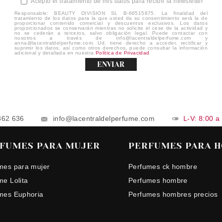
Acepto el tratamiento de mis datos para recibir la newsletter
Responsable: BEAUTY DIVISION SL B-66515875. La finalidad del
tratamiento de los datos para la que usted da su consentimiento será la de
proporcionar contenido comercial y descuentos exclusivos. Los datos
proporcionados se conservarán mientras no solicite el cese de la actividad y
no se cederán a terceros, salvo obligación legal. Puede contactar con
nosotros a través de info@lacentraldelperfume.com y
anna@lacentraldelperfume.com. Ud. tiene derecho a acceder, rectificar y
suprimir los datos, así como otros derechos, puede consultar la información
adicional y detallada en nuestra
Política de Privacidad
.
ENVIAR
862 636
info@lacentraldelperfume.com
L-V: 8:00 a
FUMES PARA MUJER
PERFUMES PARA 
mes para mujer
Perfumes ck hombre
me Lolita
Perfumes hombre
mes Euphoria
Perfumes hombres precios