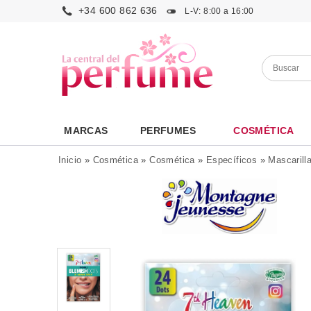
+34 600 862 636
L-V: 8:00 a 16:00
MARCAS
PERFUMES
COSMÉTICA
Inicio
»
Cosmética
»
Cosmética
»
Específicos
»
Mascarill