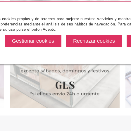
za cookies propias y de terceros para mejorar nuestros servicios y mostra
 preferencias mediante el análisis de sus hábitos de navegación. Para da
e su uso pulse el botón Acepto.
JEUNESSE
MONTAGNE JEUNESSE
MONTAGN
EUNESSE
MONTAGNE JEUNESSE 7TH
MONTAGN
L OFF BLACK
HEAVEN CHUPA CHUPS
MASCAR
EED
MASCARILLA JELLY FACE
SUPERFOOD
MANZANA 8 ML
desde
Pvr 1.89€
desde
Pvr 1.75€
1.48€
1.45€
-23%
-21%