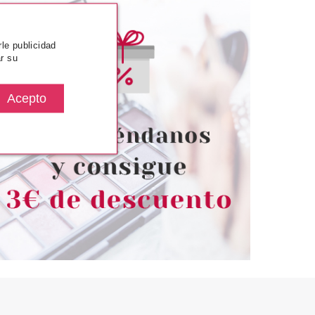
rle publicidad
r su
E JEUNESSE
MONTAGNE JEUNESSE
E JEUNESSE
MONTAGNE JEUNESSE 7TH
ILLA FACIAL
HEAVEN BE GOOD TO
 ARÁNDANOS 10
YOURSELF BARBIE PINK NEON
GR
10 ML
desde
Pvr 3.99€
desde
1.38€
1.99€
-50%