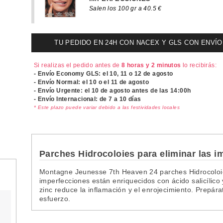
Salen los 100 gr a 40.5 €
TU PEDIDO EN 24H CON NACEX Y GLS CON ENVÍO UR
Si realizas el pedido antes de
8 horas y 2 minutos
lo recibirás:
- Envío Economy GLS: el
10, 11 o 12 de agosto
- Envío Normal: el
10 o el 11 de agosto
- Envío Urgente: el
10 de agosto antes de las 14:00h
- Envío Internacional: de 7 a 10 días
* Este plazo puede variar debido a las festividades locales
Parches Hidrocoloies para eliminar las 
Montagne Jeunesse 7th Heaven 24 parches Hidrocoloie
imperfecciones están enriquecidos con ácido salicílico 
zinc reduce la inflamación y el enrojecimiento. Prepára
,
esfuerzo.
l
l
l