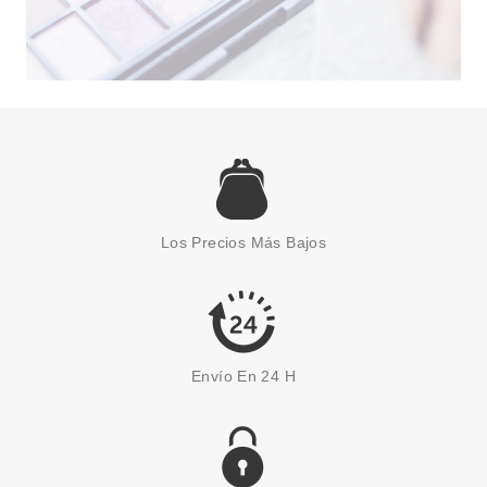
MAYBELLINE
MAYBELLINE SUPERSTAY 7
DAYS 869 ESMERALD EXCESS
Los Precios Más Bajos
10 ML
desde
2.55€
Envío En 24 H