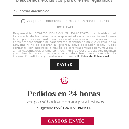
Descuentos exclusivos para clientes registrados
Acepto el tratamiento de mis datos para recibir la
newsletter
Responsable: BEAUTY DIVISION SL B-66515875. La finalidad del
tratamiento de los datos para la que usted da su consentimiento será
la de proporcionar contenido comercial y descuentos exclusivos. Los
datos proporcionados se conservarán mientras no solicite el cese de la
actividad y no se cederán a terceros, salvo obligación legal. Puede
contactar con nosotros a través de info@lacentraldelperfume.com y
anna@lacentraldelperfume.com. Ud. tiene derecho a acceder, rectificar
y suprimir los datos, así como otros derechos, puede consultar la
información adicional y detallada en nuestra
Política de Privacidad
.
ENVIAR