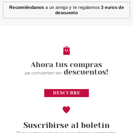
Recomiéndanos
a un amigo y te regalamos
3 euros de
descuento
MAYBELLINE
MAYBELLINE COLOR SHOW
ESMALTE DE UÑAS 349 POWER
RED 7 ML
desde
1.18€
Suscribirse al boletín