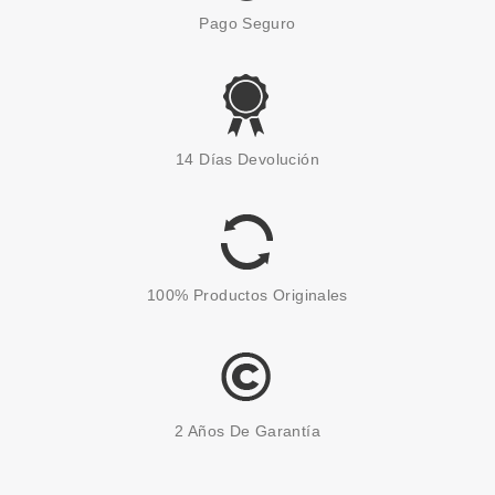
Pago Seguro
MAYBELLINE
MAYBELLINE TENUE & STRONG
14 Días Devolución
ESMALTE DE UÑAS 735 GOLD
ALL NIGHT 10 ML
desde
1.50€
100% Productos Originales
2 Años De Garantía