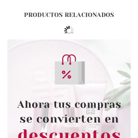
PRODUCTOS RELACIONADOS
MAYBELLINE
MAYBELLINE TENUE & STRONG
ESMALTE DE UÑAS 886 24/7
FUCHSIA 10 ML
desde
1.60€