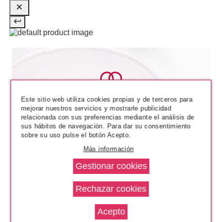
REPROTECT R40 JUNIOR
PRINT EDITION INFINITY
MASCARILLA HIGIÉNICA DE 40
USOS LIQUIDACIÓN!!
Pvr 16.99€
desde
3.70€
-78%
Este sitio web utiliza cookies propias y de terceros para
mejorar nuestros servicios y mostrarle publicidad
relacionada con sus preferencias mediante el análisis de
sus hábitos de navegación. Para dar su consentimiento
sobre su uso pulse el botón Acepto.
Más información
MAIMED
ROLLO PAPEL CAMILLA DOBLE
CAPA 50 M X 60 CM
Pvr 12.60€
desde