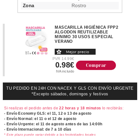
Zona
Rostro
MASCARILLA HIGIÉNICA FPP2
ALGODON REUTILIZABLE
MINIMO 30 USOS ESPECIAL
VERANO
PVR 14.99€
0.98€
Comprar
IVA incluido
TU PEDIDO EN 24H CON NACEX Y GLS CON ENVÍO URGENTE
*Excepto sábados, domingos y festivos
Si realizas el pedido antes de
22 horas y 18 minutos
lo recibirás:
- Envío Economy GLS: el
11, 12 o 13 de agosto
- Envío Normal: el
11 o el 12 de agosto
- Envío Urgente: el
11 de agosto antes de las 14:00h
- Envío Internacional: de 7 a 10 días
* Este plazo puede variar debido a las festividades locales