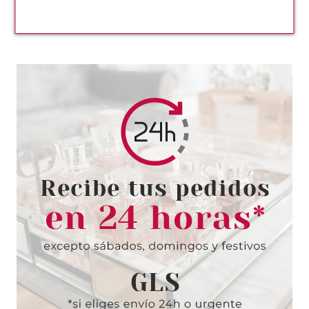
8.40€
-33%
REPROTECT
REPROTECT R40 JUNIOR
PRINT EDITION WHITE STARS
MASCARILLA HIGIÉNICA DE 40
USOS LIQUIDACIÓN!!
Pvr 16.99€
desde
3.55€
-79%