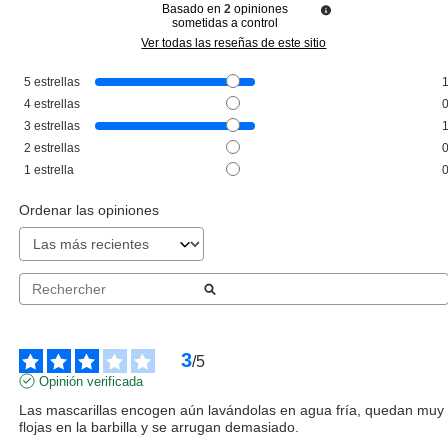
Basado en
2
opiniones
sometidas a control
Ver todas las reseñas de este sitio
5
estrellas
REPROTECT
4
estrellas
REPROTECT R40 KIDS 7-12
3
estrellas
AÑOS PRINT EDITION MEMPHIS
2
estrellas
MASCARILLA HIGIÉNICA DE 40
USOS LIQUIDACIÓN!!
Pvr 16.99€
desde
1
estrella
3.75€
-78%
Ordenar las opiniones
3
/
5
Opinión verificada
Las mascarillas encogen aún lavándolas en agua fría, quedan muy 
flojas en la barbilla y se arrugan demasiado.