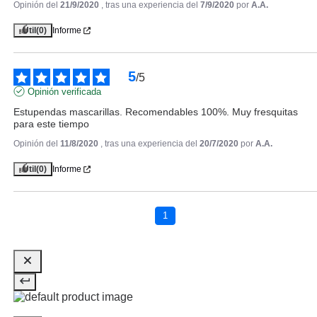
Opinión del
21/9/2020
, tras una experiencia del
7/9/2020
por
A.A.
JIADA
Útil
(0)
Informe
JIADA MASCARILLA FFP2
ULTRA PROTECCIÓN ROSA
CAJA 50 UNIDADES
5
/
5
Pvr 63.20€
desde
Opinión verificada
27.75€
-56%
Estupendas mascarillas. Recomendables 100%. Muy fresquitas 
para este tiempo
Opinión del
11/8/2020
, tras una experiencia del
20/7/2020
por
A.A.
Útil
(0)
Informe
1
REPROTECT