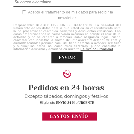
Acepto el tratamiento de mis datos para recibir la
newsletter
Responsable: BEAUTY DIVISION SL B-66515875. La finalidad del
tratamiento de los datos para la que usted da su consentimiento será
la de proporcionar contenido comercial y descuentos exclusivos. Los
datos proporcionados se conservarán mientras no solicite el cese de la
actividad y no se cederán a terceros, salvo obligación legal. Puede
contactar con nosotros a través de info@lacentraldelperfume.com y
anna@lacentraldelperfume.com. Ud. tiene derecho a acceder, rectificar
y suprimir los datos, así como otros derechos, puede consultar la
información adicional y detallada en nuestra
Política de Privacidad
.
ENVIAR