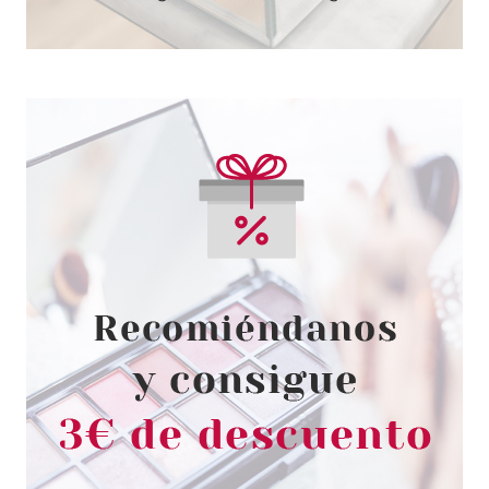
MAIMED
GORRO UNIVERSAL COMFORT
VERDE 100 UDS
Pvr 7.10€
desde
6.54€
-8%