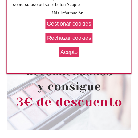
sobre su uso pulse el botón Acepto.
Más información
ESSENCE
ESSENCE DELINEADOR LAPIZ
PARA OJOS KAJAL 04 WHITE
Pvr 1.29€
desde
1.10€
-15%