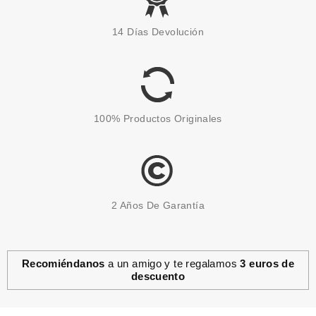
ARDELL
ARDELL PESTAÑAS
14 Días Devolución
NATURALES DEMI LUVIES
BLACK CON ADHESIVO
desde
3.85€
100% Productos Originales
2 Años De Garantía
Recomiéndanos
a un amigo y te regalamos
3 euros de
descuento
ASTOR
ASTOR FASHION STUDIO WARM
NEST 413 6ML