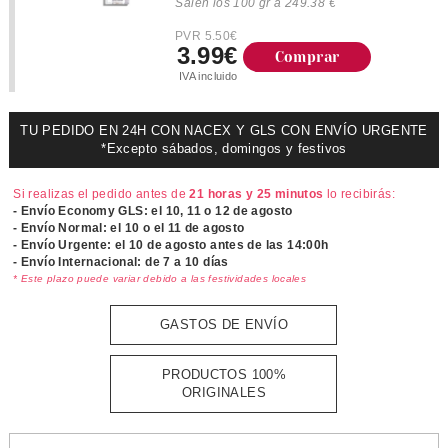
Salen los 100 gr a 249.38 €
PVR 5.50€
3.99€
Comprar
IVA incluido
TU PEDIDO EN 24H CON NACEX Y GLS CON ENVÍO URGENTE
*Excepto sábados, domingos y festivos
Si realizas el pedido antes de
21 horas y 25 minutos
lo recibirás:
- Envío Economy GLS: el
10, 11 o 12 de agosto
- Envío Normal: el
10 o el 11 de agosto
- Envío Urgente: el
10 de agosto antes de las 14:00h
- Envío Internacional: de 7 a 10 días
* Este plazo puede variar debido a las festividades locales
GASTOS DE ENVÍO
PRODUCTOS 100%
ORIGINALES