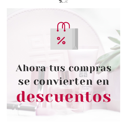
ARDELL
ARDELL HEATED EYELASH
CURLER
desde
6.45€