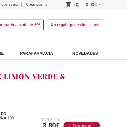
(0)
0.00€
niciar sesión
Crear cuenta
o gratis
a partir de 59€
Un regalo
por cada compra
NE
PARAFARMACIA
NOVEDADES
 LIMÓN VERDE &
IDO
NA 100
PVR 6.00€
3.80€
Comprar