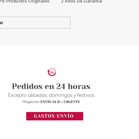
% Productos Originales
2 Años De Garantía
to