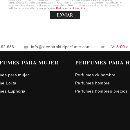
anna@lacentraldelperfume.com. Ud. tiene derecho a acceder, rectificar y
suprimir los datos, así como otros derechos, puede consultar la información
adicional y detallada en nuestra
Política de Privacidad
.
ENVIAR
862 636
info@lacentraldelperfume.com
L-V: 8:00 a
FUMES PARA MUJER
PERFUMES PARA 
mes para mujer
Perfumes ck hombre
me Lolita
Perfumes hombre
mes Euphoria
Perfumes hombres precios