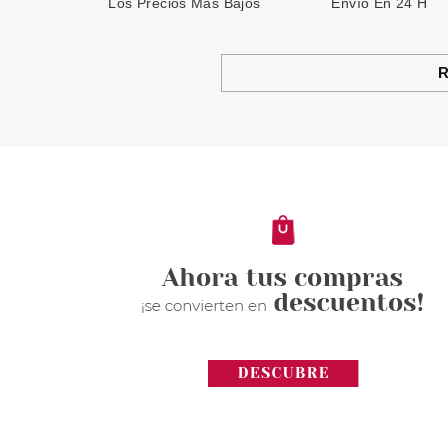
Los Precios Más Bajos
Envío En 24 H
R