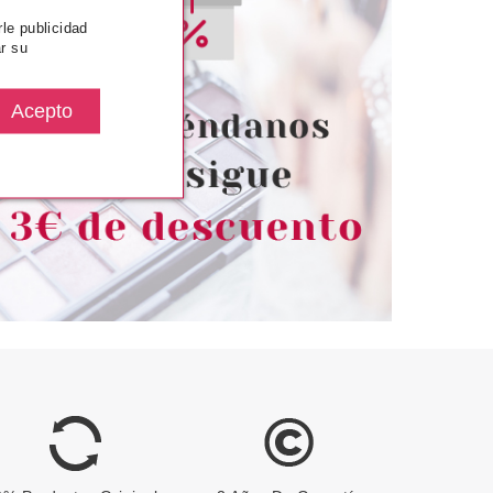
rle publicidad
E EN PROVENCE
L´OCCITANE EN PROVENCE
r su
E EN PROVENCE
L'OCCITANE EN PROVENCE
CHA VERBENA 70
CREMA CORPORAL ULTRA
ML
LIGERA KARITÉ-BERGAMOTA
125 ML
desde
Pvr 25.00€
desde
3.80€
15.99€
-36%