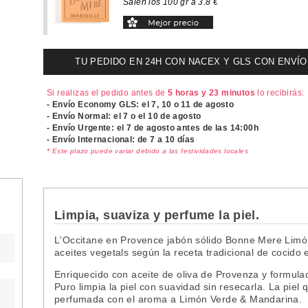
Salen los 100 gr a 3.8 €
TU PEDIDO EN 24H CON NACEX Y GLS CON ENVÍO UR
Si realizas el pedido antes de
5 horas y 23 minutos
lo recibirás:
- Envío Economy GLS: el
7, 10 o 11 de agosto
- Envío Normal: el
7 o el 10 de agosto
- Envío Urgente: el
7 de agosto antes de las 14:00h
- Envío Internacional: de 7 a 10 días
* Este plazo puede variar debido a las festividades locales
Limpia, suaviza y perfume la piel.
L'Occitane en Provence jabón sólido Bonne Mere Limón
aceites vegetals según la receta tradicional de cocido
Enriquecido con aceite de oliva de Provenza y formula
Puro
limpia la piel con suavidad sin resecarla. La piel
perfumada con el aroma a Limón Verde & Mandarina.