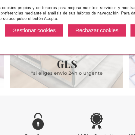
za cookies propias y de terceros para mejorar nuestros servicios y mostra
N PROVENCE
L´OCCITANE EN PROVENCE
L´OCCITAN
 preferencias mediante el análisis de sus hábitos de navegación. Para da
N PROVENCE
L'OCCITANE EN PROVENCE
L'OCCITAN
e su uso pulse el botón Acepto.
A-SUAVE
VERBENA GEL 250 ML + JABÓN
GEL DE DU
RITÉ 100 GR
75 ML + CREMA MANOS 75 GR
+ LECHE CORPORAL 70 ML
desde
Pvr 49.00€
desde
Pvr 5.50€
3.95€
28.99€
-41%
-31%