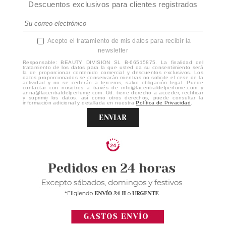
Descuentos exclusivos para clientes registrados
Acepto el tratamiento de mis datos para recibir la
newsletter
Responsable: BEAUTY DIVISION SL B-66515875. La finalidad del
tratamiento de los datos para la que usted da su consentimiento será
la de proporcionar contenido comercial y descuentos exclusivos. Los
datos proporcionados se conservarán mientras no solicite el cese de la
actividad y no se cederán a terceros, salvo obligación legal. Puede
contactar con nosotros a través de info@lacentraldelperfume.com y
anna@lacentraldelperfume.com. Ud. tiene derecho a acceder, rectificar
y suprimir los datos, así como otros derechos, puede consultar la
información adicional y detallada en nuestra
Política de Privacidad
.
ENVIAR