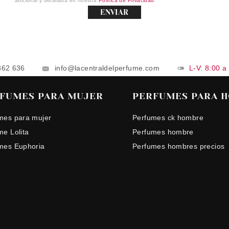
adicional y detallada en nuestra
Política de Privacidad
.
ENVIAR
862 636
info@lacentraldelperfume.com
L-V: 8:00 a
FUMES PARA MUJER
PERFUMES PARA 
mes para mujer
Perfumes ck hombre
me Lolita
Perfumes hombre
mes Euphoria
Perfumes hombres precios