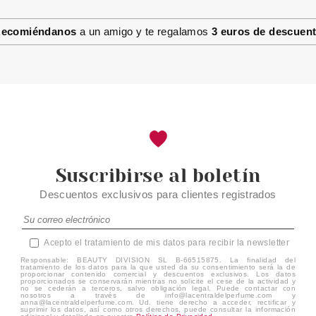
ecomiéndanos
a un amigo y te regalamos
3 euros de descuen
Suscribirse al boletín
Descuentos exclusivos para clientes registrados
Acepto el tratamiento de mis datos para recibir la newsletter
Responsable: BEAUTY DIVISION SL B-66515875. La finalidad del
tratamiento de los datos para la que usted da su consentimiento será la de
proporcionar contenido comercial y descuentos exclusivos. Los datos
proporcionados se conservarán mientras no solicite el cese de la actividad y
no se cederán a terceros, salvo obligación legal. Puede contactar con
nosotros a través de info@lacentraldelperfume.com y
anna@lacentraldelperfume.com. Ud. tiene derecho a acceder, rectificar y
suprimir los datos, así como otros derechos, puede consultar la información