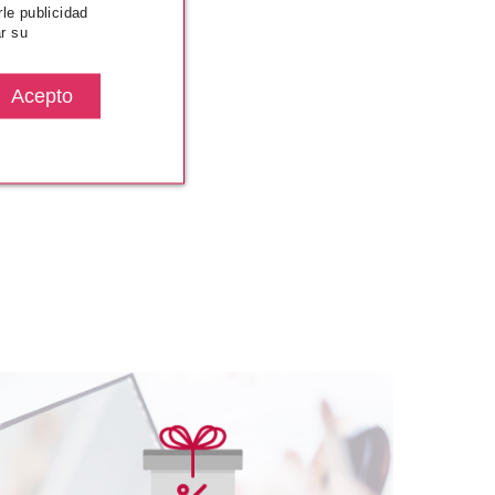
rle publicidad
r su