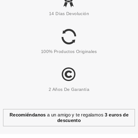
HERMES
HERMES EAU D´ORANGE
14 Días Devolución
VERTE EDC 100 ML + GEL 80
ML SET REGALO
Pvr 120.00€
desde
78.95€
-34%
100% Productos Originales
2 Años De Garantía
Recomiéndanos
a un amigo y te regalamos
3 euros de
descuento
HERMES
HERMES UN JARDIN A
CYTHERE EDT 50 ML VP