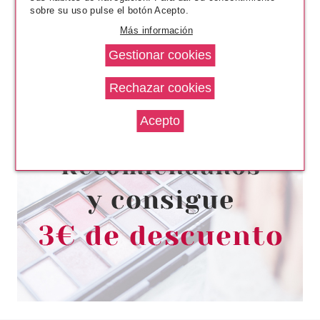
sobre su uso pulse el botón Acepto.
Más información
HERMES
HERMES EAU DE CITRON NOIR
EAU DE COLOGNE 100 ML
Pvr 114.00€
desde
62.95€
-45%