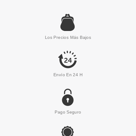
HERMES
HERMES L´OMBRE DES
MERVEILLES EDP 50 ML
Los Precios Más Bajos
Pvr 102.00€
desde
65.95€
-35%
Envío En 24 H
Pago Seguro