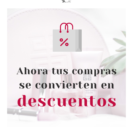
HERMES
HERMES TWILLY EDP 85 ML
VAPO + BODY LOCION 80ML +
MINI 7.5 ML SET REGALO
Pvr 158.00€
desde
109.99€
-30%