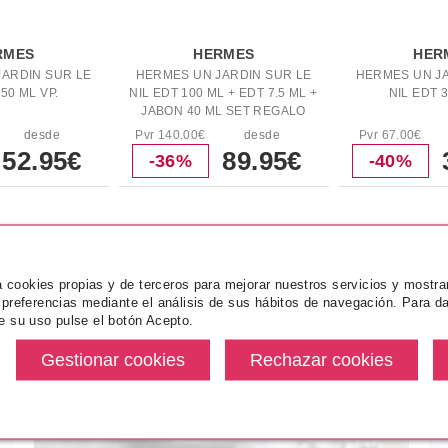
RMES
HERMES
HER
ARDIN SUR LE
HERMES UN JARDIN SUR LE
HERMES UN JA
 50 ML VP.
NIL EDT 100 ML + EDT 7.5 ML +
NIL EDT 3
JABON 40 ML SET REGALO
desde
Pvr 140.00€
desde
Pvr 67.00€
52.95€
89.95€
-36%
-40%
 RELACIONADOS
MÁS VENDIDOS
za cookies propias y de terceros para mejorar nuestros servicios y mostra
 preferencias mediante el análisis de sus hábitos de navegación. Para da
e su uso pulse el botón Acepto.