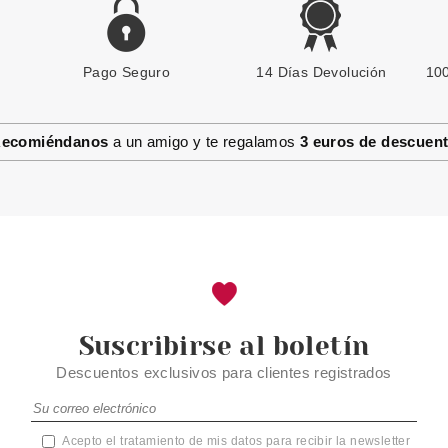
Pago Seguro
HERMES
14 Días Devolución
100
HERMES EAU D´ORANGE
VERTE EDC 100 ML
ecomiéndanos
a un amigo y te regalamos
3 euros de descuen
Pvr 114.00€
desde
73.75€
-35%
Suscribirse al boletín
Descuentos exclusivos para clientes registrados
Acepto el tratamiento de mis datos para recibir la newsletter