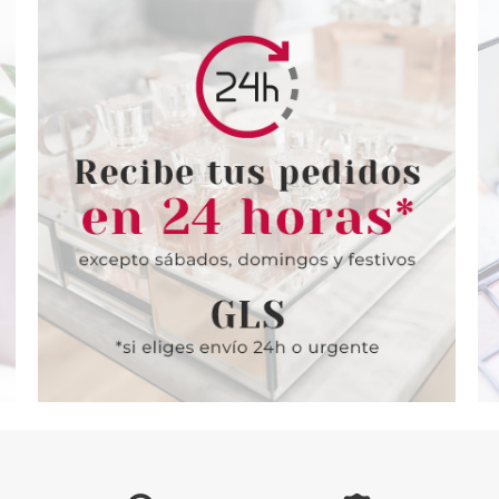
ES
HERMES
H
T 100 ML +
HERMES EAU DE
HERMES TE
SET REGALO
PAMPLEMOUSSE ROSE EDC
EAU GIVREE
100 ML
REC
desde
Pvr 114.00€
desde
Pvr 95.00€
8.99€
62.95€
-45%
-37%