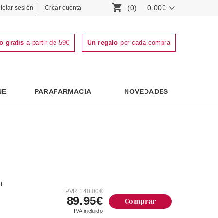
(0)
0.00€
niciar sesión
Crear cuenta
o gratis
a partir de 59€
Un regalo
por cada compra
NE
PARAFARMACIA
NOVEDADES
T
PVR 140.00€
89.95€
Comprar
IVA incluido