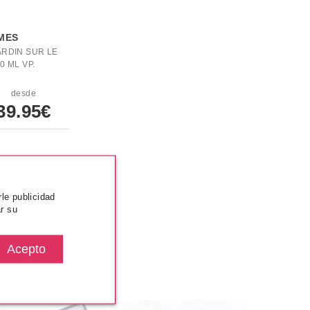
MES
RDIN SUR LE
0 ML VP.
desde
39.95€
MÁS VISTOS
rle publicidad
r su