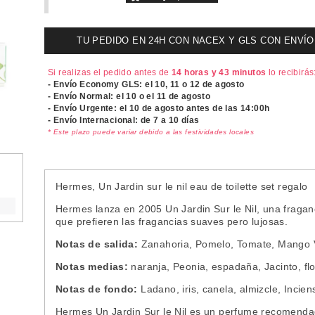
TU PEDIDO EN 24H CON NACEX Y GLS CON ENVÍO UR
Si realizas el pedido antes de
14 horas y 43 minutos
lo recibirás
- Envío Economy GLS: el
10, 11 o 12 de agosto
- Envío Normal: el
10 o el 11 de agosto
- Envío Urgente: el
10 de agosto antes de las 14:00h
- Envío Internacional: de 7 a 10 días
* Este plazo puede variar debido a las festividades locales
Hermes, Un Jardin sur le nil eau de toilette set regalo
Hermes lanza en 2005 Un Jardin Sur le Nil, una fragan
que prefieren las fragancias suaves pero lujosas.
Notas de salida:
Zanahoria, Pomelo, Tomate, Mango 
Notas medias:
naranja, Peonia, espadaña, Jacinto, flo
Notas de fondo:
Ladano, iris, canela, almizcle, Incien
Hermes Un Jardin Sur le Nil es un perfume recomendado