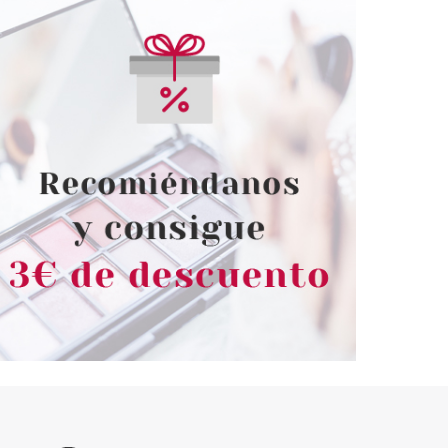
ERMES
HERMES
RRE D'HERMES
HERMES LE JARDIN DE
 EDP 50 ML VAPO
MONSIEUR LI EDT 50 ML
ARGABLE
desde
Pvr 91.00€
desde
59.99€
52.20€
-43%