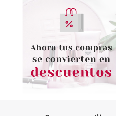
HERMES
HERM
HERMES EAU D´ORANGE
HERMES H24 ED
VERTE EDC 100 ML + EDC 7.5
MINI 12.5 ML 
ML + JABON 50 GR SET
REGALO
Pvr 130.00€
desde
Pvr 111.00€
84.99€
7
-35%
-29%