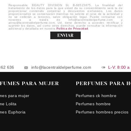
Responsable: BEAUTY DIVISION SL B-66515875. La finalidad del
tratamiento de los datos para la que usted da su consentimiento será la de
proporcionar contenido comercial y descuentos exclusivos. Los datos
proporcionados se conservarán mientras no solicite el cese de la actividad y
no se cederán a terceros, salvo obligación legal. Puede contactar con
nosotros a través de info@lacentraldelperfume.com y
anna@lacentraldelperfume.com. Ud. tiene derecho a acceder, rectificar y
suprimir los datos, así como otros derechos, puede consultar la información
adicional y detallada en nuestra
Política de Privacidad
.
ENVIAR
862 636
info@lacentraldelperfume.com
L-V: 8:00 a
FUMES PARA MUJER
PERFUMES PARA 
mes para mujer
Perfumes ck hombre
me Lolita
Perfumes hombre
mes Euphoria
Perfumes hombres precios