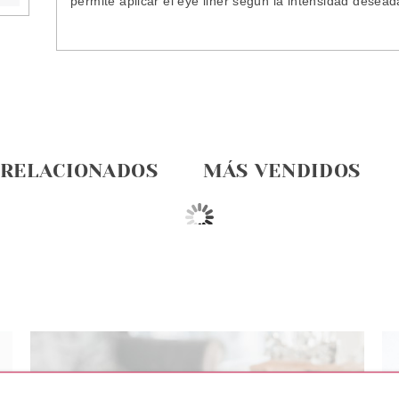
permite aplicar el eye liner según la intensidad desead
 RELACIONADOS
MÁS VENDIDOS