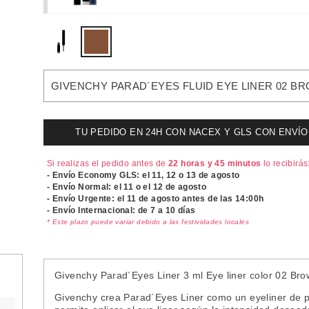
GIVENCHY PARAD´EYES FLUID EYE LINER 02 BR
TU PEDIDO EN 24H CON NACEX Y GLS CON ENVÍO UR
Si realizas el pedido antes de
22 horas y 45 minutos
lo recibirás
- Envío Economy GLS: el
11, 12 o 13 de agosto
- Envío Normal: el
11 o el 12 de agosto
- Envío Urgente: el
11 de agosto antes de las 14:00h
- Envío Internacional: de 7 a 10 días
* Este plazo puede variar debido a las festividades locales
Givenchy Parad´Eyes Liner 3 ml Eye liner color 02 Br
Givenchy crea Parad´Eyes Liner como un eyeliner de pre