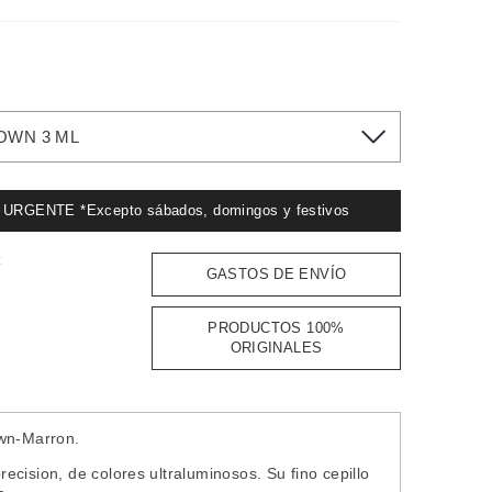
OWN 3 ML
GENTE *Excepto sábados, domingos y festivos
:
GASTOS DE ENVÍO
PRODUCTOS 100%
ORIGINALES
own-Marron.
cision, de colores ultraluminosos. Su fino cepillo