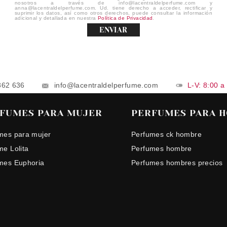
nosotros a través de info@lacentraldelperfume.com y
anna@lacentraldelperfume.com. Ud. tiene derecho a acceder, rectificar y
suprimir los datos, así como otros derechos, puede consultar la información
adicional y detallada en nuestra
Política de Privacidad
.
ENVIAR
862 636
info@lacentraldelperfume.com
L-V: 8:00 a
FUMES PARA MUJER
PERFUMES PARA 
mes para mujer
Perfumes ck hombre
me Lolita
Perfumes hombre
mes Euphoria
Perfumes hombres precios