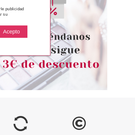
rle publicidad
VENCHY
GIVENCHY
r su
OMBRE COUTURE
GIVENCHY PRISME QUATUOR 7
 SEQUIN 4 GR
TENTATION 4 GR
desde
Pvr 79.00€
desde
9.75€
29.99€
-62%