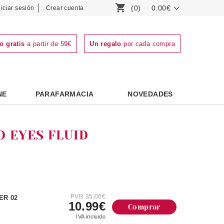
(0)
0.00€
niciar sesión
Crear cuenta
o gratis
a partir de 59€
Un regalo
por cada compra
NE
PARAFARMACIA
NOVEDADES
D EYES FLUID
PVR 35.00€
ER 02
10.99€
Comprar
IVA incluido