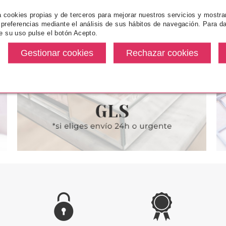
za cookies propias y de terceros para mejorar nuestros servicios y mostra
CHY
GIVENCHY
GI
 preferencias mediante el análisis de sus hábitos de navegación. Para da
E QUATUOR 6
GIVENCHY PRISME QUATUOR 1
GIVENCHY 
e su uso pulse el botón Acepto.
E 4 GR
CARESSE 4 GR
13 NOIR
desde
Pvr 79.00€
desde
Pvr 23.50€
4.50€
29.76€
-62%
-59%