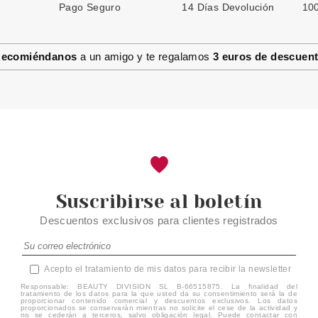
Pago Seguro
GIVENCHY
14 Días Devolución
100
GIVENCHY PARD´EYES FLUID
EYE LINER 01 BLACK 3 ML
ecomiéndanos
a un amigo y te regalamos
3 euros de descuen
Pvr 35.00€
desde
9.50€
-73%
Suscribirse al boletín
Descuentos exclusivos para clientes registrados
Acepto el tratamiento de mis datos para recibir la newsletter
Responsable: BEAUTY DIVISION SL B-66515875. La finalidad del
tratamiento de los datos para la que usted da su consentimiento será la de
proporcionar contenido comercial y descuentos exclusivos. Los datos
proporcionados se conservarán mientras no solicite el cese de la actividad y
no se cederán a terceros, salvo obligación legal. Puede contactar con