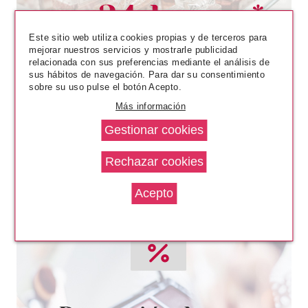
Pvr 1.89€
desde
1.57€
Este sitio web utiliza cookies propias y de terceros para
-17%
mejorar nuestros servicios y mostrarle publicidad
relacionada con sus preferencias mediante el análisis de
sus hábitos de navegación. Para dar su consentimiento
sobre su uso pulse el botón Acepto.
Más información
ESSENCE
ESSENCE GEL NAIL POLISH
ESMALTE DE UÑAS 13
FORGIVE ME
Pvr 2.50€
desde