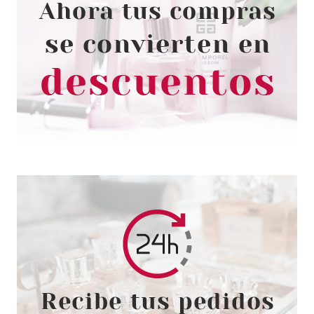
ESSENCE
ESSENCE SHINE LAST & GO
ESMALTE UÑAS 69 NEVER SAY
NEVER
Pvr 1.99€
desde
1.55€
-22%
ESSENCE
ESSENCE FABOWLOUS
PEGATINAS PARA UÑAS