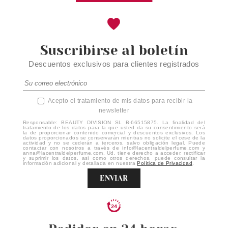
Suscribirse al boletín
Descuentos exclusivos para clientes registrados
Acepto el tratamiento de mis datos para recibir la
newsletter
Responsable: BEAUTY DIVISION SL B-66515875. La finalidad del
tratamiento de los datos para la que usted da su consentimiento será
la de proporcionar contenido comercial y descuentos exclusivos. Los
datos proporcionados se conservarán mientras no solicite el cese de la
actividad y no se cederán a terceros, salvo obligación legal. Puede
contactar con nosotros a través de info@lacentraldelperfume.com y
anna@lacentraldelperfume.com. Ud. tiene derecho a acceder, rectificar
y suprimir los datos, así como otros derechos, puede consultar la
información adicional y detallada en nuestra
Política de Privacidad
.
ENVIAR