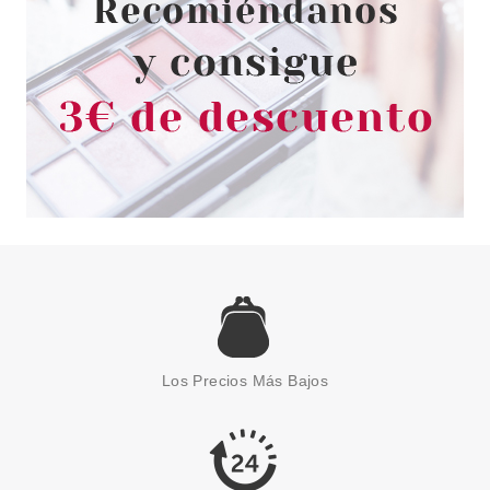
1.95€
-22%
ESSENCE
ESSENCE COLOUR GRIP BASE
COAT 8 ML
Los Precios Más Bajos
Pvr 1.99€
desde
1.71€
-14%