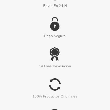
Envío En 24 H
Pago Seguro
ESSENCE
ESSENCE UÑAS GRAN
14 Días Devolución
PIGMENTACION COLOUR
BOOST HIGH PIGMENT 11
INSTANT MATCH
Pvr 2.29€
desde
1.55€
-32%
100% Productos Originales