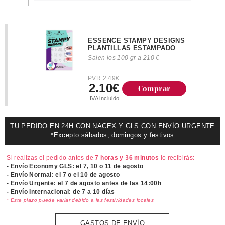
ESSENCE STAMPY DESIGNS
PLANTILLAS ESTAMPADO
Salen los 100 gr a 210 €
PVR 2.49€
2.10€
Comprar
IVA incluido
TU PEDIDO EN 24H CON NACEX Y GLS CON ENVÍO URGENTE
*Excepto sábados, domingos y festivos
Si realizas el pedido antes de
7 horas y 36 minutos
lo recibirás:
- Envío Economy GLS: el
7, 10 o 11 de agosto
- Envío Normal: el
7 o el 10 de agosto
- Envío Urgente: el
7 de agosto antes de las 14:00h
- Envío Internacional: de 7 a 10 días
* Este plazo puede variar debido a las festividades locales
GASTOS DE ENVÍO