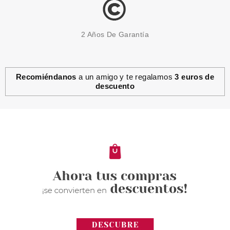
2 Años De Garantía
Recomiéndanos
a un amigo y te regalamos
3 euros de
descuento
ESSENCE
ESSENCE GLOW & CARE
LUMINOUS ESMALTE 03 SHINE
ON
Pvr 2.29€
desde
1.69€
-26%