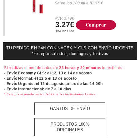
Salen los 100 ml a 81.75 €
PVR 3.79€
3.27€
Comprar
IVA incluido
TU PEDIDO EN 24H CON NACEX Y GLS CON ENVÍO URGENTE
*Excepto sábados, domingos y festivos
Si realizas el pedido antes de
23 horas y 20 minutos
lo recibirás:
- Envío Economy GLS: el
12, 13 o 14 de agosto
- Envío Normal: el
12 o el 13 de agosto
- Envío Urgente: el
12 de agosto antes de las 14:00h
- Envío Internacional: de 7 a 10 días
* Este plazo puede variar debido a las festividades locales
GASTOS DE ENVÍO
PRODUCTOS 100%
ORIGINALES