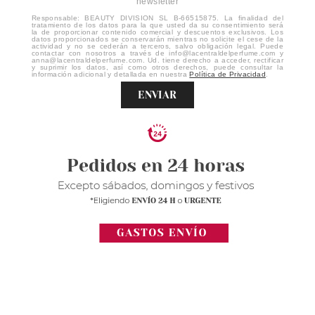
newsletter
Responsable: BEAUTY DIVISION SL B-66515875. La finalidad del
tratamiento de los datos para la que usted da su consentimiento será
la de proporcionar contenido comercial y descuentos exclusivos. Los
datos proporcionados se conservarán mientras no solicite el cese de la
actividad y no se cederán a terceros, salvo obligación legal. Puede
contactar con nosotros a través de info@lacentraldelperfume.com y
anna@lacentraldelperfume.com. Ud. tiene derecho a acceder, rectificar
y suprimir los datos, así como otros derechos, puede consultar la
información adicional y detallada en nuestra
Política de Privacidad
.
ENVIAR