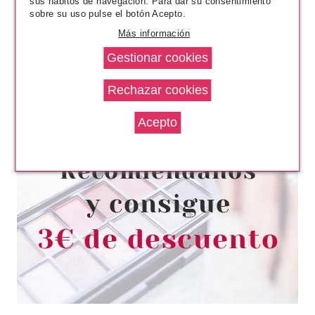
sus hábitos de navegación. Para dar su consentimiento
sobre su uso pulse el botón Acepto.
Más información
ESSENCE
ESSENCE GLASS SHINE WHAT
THE FAKE! BRILLO DE LABIOS
VOLUMINIZADOR 01 OH SO
GLASSY
Pvr 3.79€
desde
3.30€
-13%