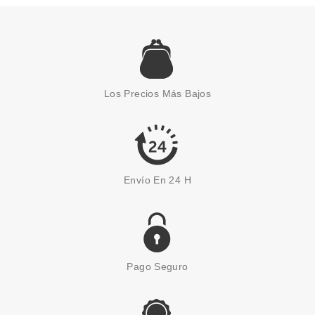
ESSENCE
ESSENCE POSITIVE VIBES
ONLY MASCARILLA LABIAL
Los Precios Más Bajos
TIME TO SMILE!
Pvr 3.79€
desde
3.15€
-17%
Envío En 24 H
Pago Seguro