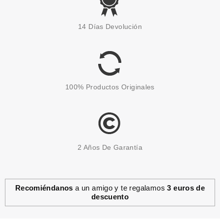
ESSENCE
ESSENCE HARLEY QUINN
14 Días Devolución
BARRA DE LABIOS JELLY 01
PSYCHO PINK
Pvr 3.79€
desde
3.30€
-13%
100% Productos Originales
2 Años De Garantía
Recomiéndanos
a un amigo y te regalamos
3 euros de
descuento
ESSENCE
ESSENCE CRYSTAL CRUSH
BRILLO LABIAL 3.2 G