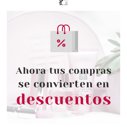
ESSENCE
ESSENCE HEART CORE
FRUITY BALSAMO LABIAL 06
HEART CORE FRUITY
Pvr 1.99€
desde
1.59€
-20%